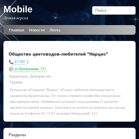
Mobile
Легкая версия
Главная
Новости
Лента
Общество цветоводов-любителей "Нарцис"
|
417367
ул.Центральная, 111
Краматорск, Донецкая обл.
Украина
Громадське об'єднання "Нарцис" об'єднує любителів квітникарства та
садівництва Краматорська. Тут можна отримати професійні поради щодо
вирощування квітів, обміняватися досвідом з однодумцями та придбати
якісний посадковий матеріал. Записатися на зустрічі та дізнатися про заходи
можна за телефоном 41-73-67 на вулиці Центральній, 111.
Разделы