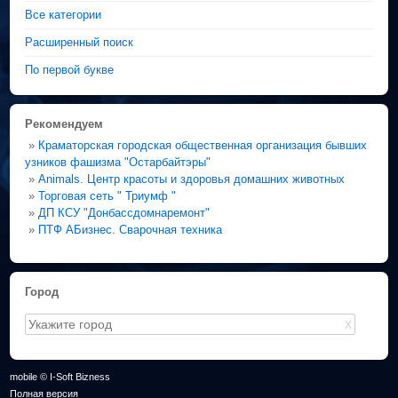
Все категории
Расширенный поиск
По первой букве
Рекомендуем
»
Краматорская городская общественная организация бывших
узников фашизма "Остарбайтэры"
»
Animals. Центр красоты и здоровья домашних животных
»
Торговая сеть " Триумф "
»
ДП КСУ "Донбассдомнаремонт"
»
ПТФ АБизнес. Сварочная техника
Город
X
mobile © I-Soft Bizness
Полная версия