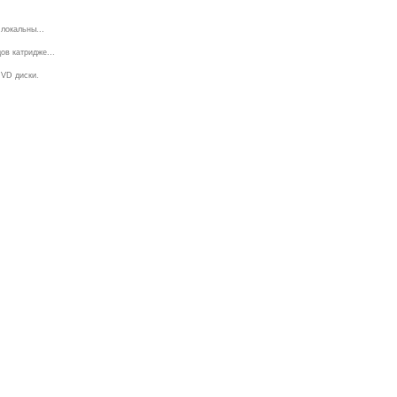
локальны...
ов катридже...
DVD диски.