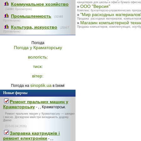
канцелярия для школы и офиса бумага офисная (
Коммунальное хозяйство
ООО "Версия"
»
(
34081
Просмотров)
Комплекс бухгалтерско-управленческих програм
"Мир расходных материалов"
»
Промышленность
(
32103
Продажа: расходных материалов, компьютеров,
Просмотров)
Магазин компьютерной техн
»
Культура, искусство
Продажа компьютеров, комплектующих, ноутбу
(
25917
Просмотров)
Погода
Погода у
Краматорську
вологість:
тиск:
вітер:
sinoptik.ua
Погода на
в Ізюмі
Новые фирмы
Ремонт пральних машин у
Краматорську
- , , Краматорськ.
Ремонт пральних машин у Краматорську — швидко
і якісно. Досвідчені майстри виїжджають додому.
Діагно
(0-0-03.04.2026)
Заправка картриджів і
ремонт електроніки
- , ,