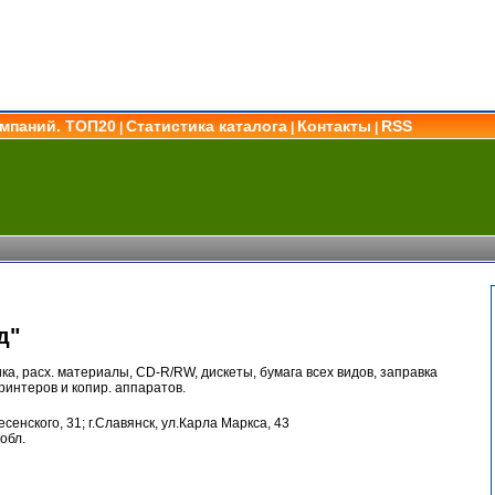
омпаний. ТОП20
Статистика каталога
Контакты
RSS
|
|
|
д"
а, расх. материалы, CD-R/RW, дискеты, бумага всех видов, заправка
ринтеров и копир. аппаратов.
есенского, 31; г.Славянск, ул.Карла Маркса, 43
обл.