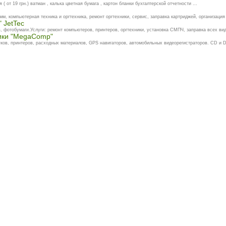
 от 19 грн.) ватман , калька цветная бумага , картон бланки бухгалтерской отчетности ...
м, компьютерная техника и оргтехника, ремонт оргтехники, сервис, заправка картриджей, организация 
 JetTec
 фотобумаги.Услуги: ремонт компьютеров, принтеров, оргтехники, установка СМПЧ, заправка всех вид
ики "MegaComp"
ков, принтеров, расходных материалов, GPS навигаторов, автомобильных видеорегистраторов. CD и 