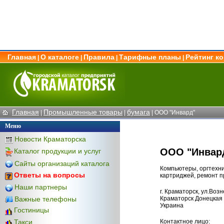
Главная
О каталоге
Правила
Тарифные планы
Рейтинг к
|
|
|
|
Главная
Промышленные товары
бумага
|
|
| ООО "Инвард"
Меню
Новости Краматорска
ООО "Инвар
Каталог продукции и услуг
Сайты организаций каталога
Компьютеры, оргтехник
Ответы на вопросы
картриджей, ремонт п
Наши партнеры
г. Краматорск, ул.Возн
Важные телефоны
Краматорск Донецкая 
Украина
Гостиницы
Контактное лицо:
Такси