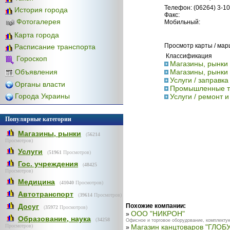
Телефон: (06264) 3-10
История города
Факс:
Фотогалерея
Мобильный:
Карта города
Просмотр карты / ма
Расписание транспорта
Классификация
Гороскоп
Магазины, рынки
Объявления
Магазины, рынки
Услуги / заправк
Органы власти
Промышленные то
Города Украины
Услуги / ремонт и
Популярные категории
Магазины, рынки
(
56214
Просмотров)
Услуги
(
51961
Просмотров)
Гос. учреждения
(
48425
Просмотров)
Медицина
(
41040
Просмотров)
Автотранспорт
(
39614
Просмотров)
Досуг
Похожие компании:
(
35972
Просмотров)
ООО "НИКРОН"
»
Образование, наука
(
34258
Офисное и торговое оборудование, комплектую
Просмотров)
Магазин канцтоваров "ГЛОБ
»