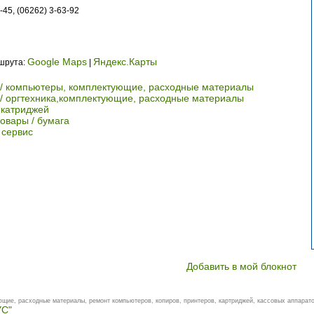
-45, (06262) 3-63-92
Google Maps
Яндекс.Карты
ршрута:
|
 / компьютеры, комплектующие, расходные материалы
 / оргтехника,комплектующие, расходные материалы
а катриджей
вары / бумага
 сервис
Добавить в мой блокнот
щие, расходные материалы, ремонт компьютеров, копиров, принтеров, картриджей, кассовых аппарато
УС"