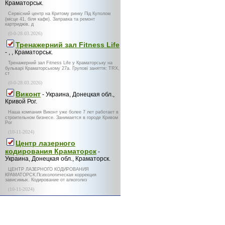
Краматорськ.
Сервісний центр на Критому ринку Під Куполом
(місце 41, біля кафе). Заправка та ремонт
картриджів, д
(0-0-28.03.2026)
Тренажерний зал Fitness Life
- , , Краматорськ.
Тренажерний зал Fitness Life у Краматорську на
бульварі Краматорському 27а. Групові заняття: TRX,
ст
(0-0-28.03.2026)
Виконт
- Украина, Донецкая обл.,
Кривой Рог.
Наша компания Виконт уже более 7 лет работает в
строительном бизнесе. Занимается в городе Кривом
Рог
(10-11-2024)
Центр лазерного
кодирования Краматорск
-
Украина, Донецкая обл., Краматорск.
ЦЕНТР ЛАЗЕРНОГО КОДИРОВАНИЯ
КРАМАТОРСК.Психологическая коррекция
зависимых. Кодирование от алкоголиз
(10-11-2024)