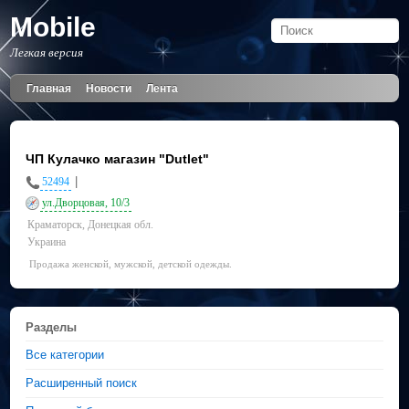
Mobile
Легкая версия
Главная
Новости
Лента
ЧП Кулачко магазин "Dutlet"
|
52494
ул.Дворцовая, 10/3
Краматорск, Донецкая обл.
Украина
Продажа женской, мужской, детской одежды.
Разделы
Все категории
Расширенный поиск