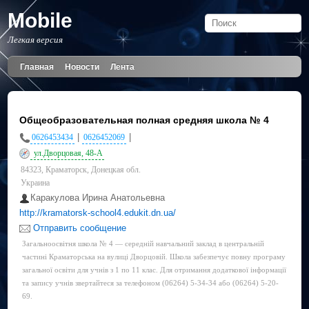
Mobile
Легкая версия
Главная
Новости
Лента
Общеобразовательная полная средняя школа № 4
|
|
0626453434
0626452069
ул.Дворцовая, 48-А
84323, Краматорск, Донецкая обл.
Украина
Каракулова Ирина Анатольевна
http://kramatorsk-school4.edukit.dn.ua/
Отправить сообщение
Загальноосвітня школа № 4 — середній навчальний заклад в центральній
частині Краматорська на вулиці Дворцовій. Школа забезпечує повну програму
загальної освіти для учнів з 1 по 11 клас. Для отримання додаткової інформації
та запису учнів звертайтеся за телефоном (06264) 5-34-34 або (06264) 5-20-
69.