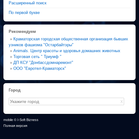
Расширенный поиск
По первой букве
Рекомендуем
»
Краматорская городская общественная организация бывших
узников фашизма "Остарбайтэры"
»
Animals. Центр красоты и здоровья домашних животных
»
Торговая сеть " Триумф "
»
ДП КСУ "Донбассдомнаремонт"
»
ООО "Евротел-Краматорск"
Город
X
mobile © I-Soft Bizness
Полная версия