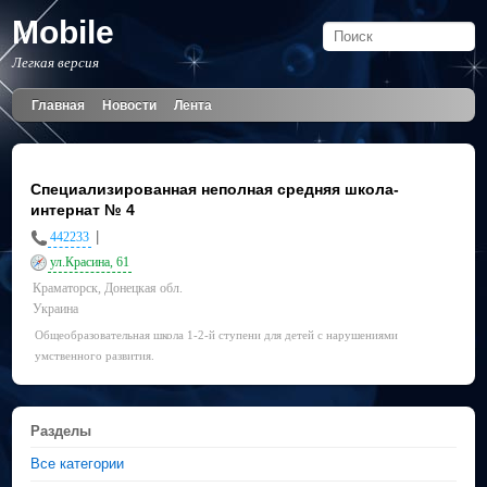
Mobile
Легкая версия
Главная
Новости
Лента
Специализированная неполная средняя школа-
интернат № 4
|
442233
ул.Красина, 61
Краматорск, Донецкая обл.
Украина
Общеобразовательная школа 1-2-й ступени для детей с нарушениями
умственного развития.
Разделы
Все категории