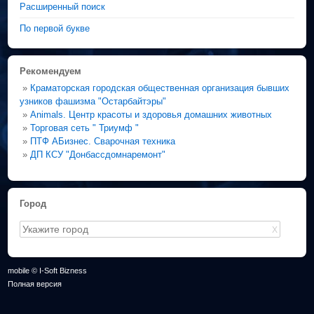
Расширенный поиск
По первой букве
Рекомендуем
»
Краматорская городская общественная организация бывших
узников фашизма "Остарбайтэры"
»
Animals. Центр красоты и здоровья домашних животных
»
Торговая сеть " Триумф "
»
ПТФ АБизнес. Сварочная техника
»
ДП КСУ "Донбассдомнаремонт"
Город
X
mobile © I-Soft Bizness
Полная версия