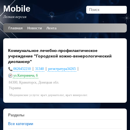
Mobile
Легкая версия
Главная
Новости
Лента
Коммунальное лечебно-профилактическое
учреждение "Городской кожно-венерологический
диспансер"
|
|
|
0626452210
31340
регистратура34265
ул.Катеринича, 6
84300, Краматорск, Донецкая обл.
Украина
Медицинские услуги: врач дерматолог, врач винеролог.
Разделы
Все категории