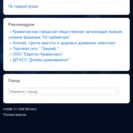
По первой букве
Рекомендуем
»
Краматорская городская общественная организация бывших
узников фашизма "Остарбайтэры"
»
Animals. Центр красоты и здоровья домашних животных
»
Торговая сеть " Триумф "
»
ООО "Евротел-Краматорск"
»
ДП КСУ "Донбассдомнаремонт"
Город
X
mobile © I-Soft Bizness
Полная версия