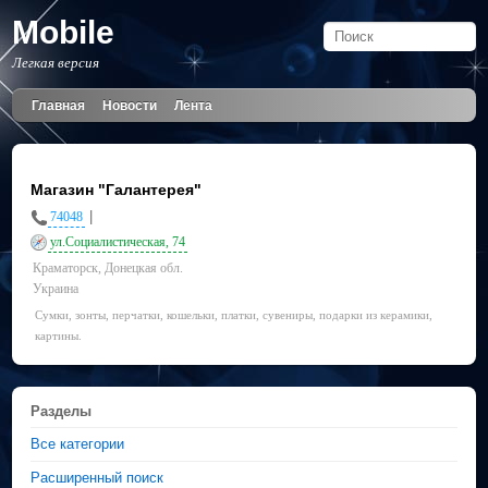
Mobile
Легкая версия
Главная
Новости
Лента
Магазин "Галантерея"
|
74048
ул.Социалистическая, 74
Краматорск, Донецкая обл.
Украина
Сумки, зонты, перчатки, кошельки, платки, сувениры, подарки из керамики,
картины.
Разделы
Все категории
Расширенный поиск