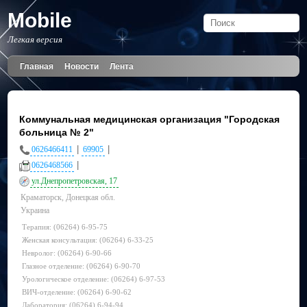
Mobile
Легкая версия
Главная
Новости
Лента
Коммунальная медицинская организация "Городская
больница № 2"
|
|
0626466411
69905
|
0626468566
ул.Днепропетровская, 17
Краматорск, Донецкая обл.
Украина
Терапия: (06264) 6-95-75
Женская консультация: (06264) 6-33-25
Невролог: (06264) 6-90-66
Глазное отделение: (06264) 6-90-70
Урологическое отделение: (06264) 6-97-53
ВИЧ-отделение: (06264) 6-90-62
Лаборатория: (06264) 6-94-94