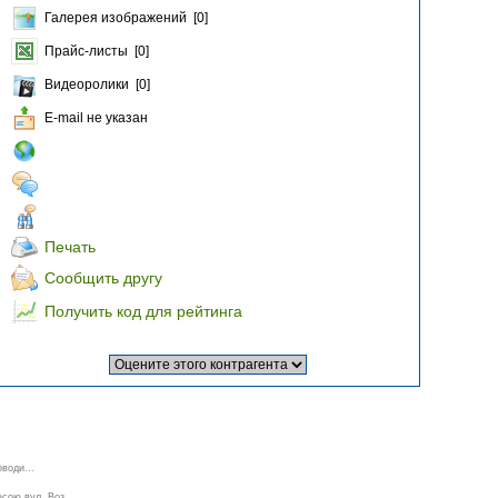
Галерея изображений [0]
Прайс-листы [0]
Видеоролики [0]
E-mail не указан
Печать
Сообщить другу
Получить код для рейтинга
води...
сою вул. Воз...