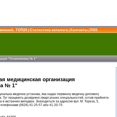
омпаний. ТОП20
Статистика каталога
Контакты
RSS
|
|
|
ация "Поликлиника № 1"
я медицинская организация
а № 1"
мунальна медична установа, яка надає первинну медичну допомогу
 Тут працюють досвідчені лікарі різних спеціальностей, готові прийняти
та в экстрених випадках. Знаходиться за адресою вул. М. Тореза, 5,
телефонами (0626) 41-25-57 або 41-20-75.
обл. 84300