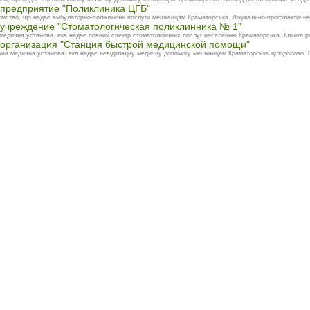
предприятие "Поликлиника ЦГБ"
мство, що надає амбулаторно-поліклінічні послуги мешканцям Краматорська. Лікувально-профілактична
учреждение "Стоматологическая поликлинника № 1"
медична установа, яка надає повний спектр стоматологічних послуг населенню Краматорська. Клініка р
организация "Станция быстрой медицинской помощи"
ьна медична установа, яка надає невідкладну медичну допомогу мешканцям Краматорська цілодобово. 