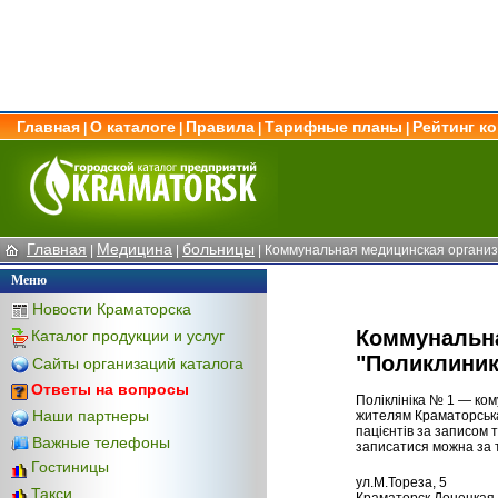
Главная
О каталоге
Правила
Тарифные планы
Рейтинг к
|
|
|
|
Главная
Медицина
больницы
|
|
| Коммунальная медицинская организ
Меню
Новости Краматорска
Коммунальна
Каталог продукции и услуг
"Поликлиник
Сайты организаций каталога
Ответы на вопросы
Поліклініка № 1 — ко
Наши партнеры
жителям Краматорська.
пацієнтів за записом 
Важные телефоны
записатися можна за 
Гостиницы
ул.М.Тореза, 5
Такси
Краматорск Донецкая 