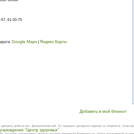
-57, 41-20-75
Google Maps
Яндекс.Карты
ршрута:
|
Добавить в мой блокнот
допомогу дітям на вул. Днепропетровській. Тут працюють досвідчені педіатри та спеціалісти, готові про
учреждение "Центр здоровья"
а, що надає спеціалізовану медичну допомогу мешканцям Краматорська. Заклад розташований за адре