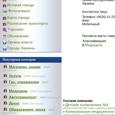
Украина
История города
Фотогалерея
Контактное лицо:
Телефон: (0626) 41-25
Карта города
Факс:
Расписание транспорта
Мобильный:
Гороскоп
Объявления
Просмотр карты / ма
Классификация
Органы власти
Медицина
Города Украины
Популярные категории
Магазины, рынки
(
56209
Просмотров)
Услуги
(
51956
Просмотров)
Гос. учреждения
(
48422
Просмотров)
Медицина
(
41037
Просмотров)
Автотранспорт
(
39603
Просмотров)
Похожие компании:
Досуг
(
35961
Просмотров)
Детская поликлиника №4
»
Дитяча поліклініка №4 надає первинну медичну 
Образование, наука
(
34254
Коммунальное медицинское 
»
Просмотров)
Центр здоровья — комунальна медична установ