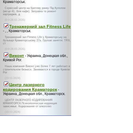
Краматорськ.
Сервісний центр на Критому ринку Під Куполом
(місце 41, біля кафе). Заправка та ремонт
картриджів, д
(0-0-28.03.2026)
Тренажерний зал Fitness Life
- , , Краматорськ.
Тренажерний зал Fitness Life у Краматорську на
бульварі Краматорському 27а. Групові заняття: TRX,
ст
(0-0-28.03.2026)
Виконт
- Украина, Донецкая обл.,
Кривой Рог.
Наша компания Виконт уже более 7 лет работает в
строительном бизнесе. Занимается в городе Кривом
Рог
(10-11-2024)
Центр лазерного
кодирования Краматорск
-
Украина, Донецкая обл., Краматорск.
ЦЕНТР ЛАЗЕРНОГО КОДИРОВАНИЯ
КРАМАТОРСК.Психологическая коррекция
зависимых. Кодирование от алкоголиз
(10-11-2024)