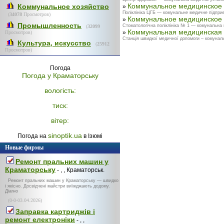
Коммунальное медицинское 
Коммунальное хозяйство
»
Поліклініка ЦГБ — комунальне медичне підприє
(
34078
Просмотров)
Коммунальное медицинское 
»
Промышленность
Стоматологічна поліклініка № 1 — комунальна 
(
32099
Коммунальная медицинская 
»
Просмотров)
Станція швидкої медичної допомоги – комунал
Культура, искусство
(
25912
Просмотров)
Погода
Погода у
Краматорську
вологість:
тиск:
вітер:
sinoptik.ua
Погода на
в Ізюмі
Новые фирмы
Ремонт пральних машин у
Краматорську
- , , Краматорськ.
Ремонт пральних машин у Краматорську — швидко
і якісно. Досвідчені майстри виїжджають додому.
Діагно
(0-0-03.04.2026)
Заправка картриджів і
ремонт електроніки
- , ,