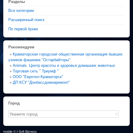
Разделы
Все категории
Расширенный поиск
По первой букве
Рекомендуем
»
Краматорская городская общественная организация бывших
узников фашизма "Остарбайтэры"
»
Animals. Центр красоты и здоровья домашних животных
»
Торговая сеть " Триумф "
»
ООО "Евротел-Краматорск"
»
ДП КСУ "Донбассдомнаремонт"
Город
X
mobile © I-Soft Bizness