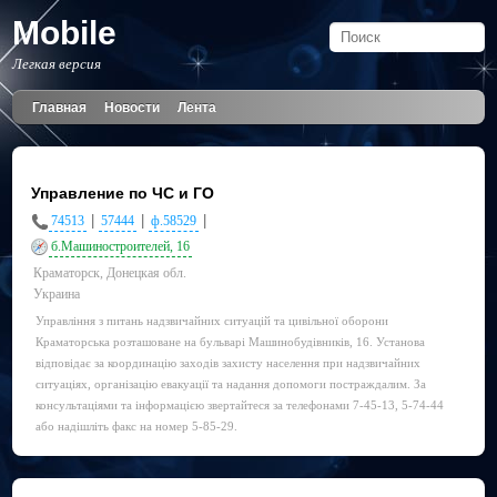
Mobile
Легкая версия
Главная
Новости
Лента
Управление по ЧС и ГО
|
|
|
74513
57444
ф.58529
б.Машиностроителей, 16
Краматорск, Донецкая обл.
Украина
Управління з питань надзвичайних ситуацій та цивільної оборони
Краматорська розташоване на бульварі Машинобудівників, 16. Установа
відповідає за координацію заходів захисту населення при надзвичайних
ситуаціях, організацію евакуації та надання допомоги постраждалим. За
консультаціями та інформацією звертайтеся за телефонами 7-45-13, 5-74-44
або надішліть факс на номер 5-85-29.