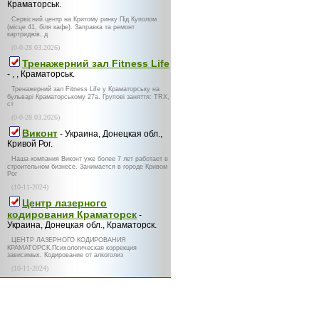
Краматорськ.
Сервісний центр на Критому ринку Під Куполом
(місце 41, біля кафе). Заправка та ремонт
картриджів, д
(0-0-28.03.2026)
Тренажерний зал Fitness Life
- , , Краматорськ.
Тренажерний зал Fitness Life у Краматорську на
бульварі Краматорському 27а. Групові заняття: TRX,
ст
(0-0-28.03.2026)
Виконт
- Украина, Донецкая обл.,
Кривой Рог.
Наша компания Виконт уже более 7 лет работает в
строительном бизнесе. Занимается в городе Кривом
Рог
(10-11-2024)
Центр лазерного
кодирования Краматорск
-
Украина, Донецкая обл., Краматорск.
ЦЕНТР ЛАЗЕРНОГО КОДИРОВАНИЯ
КРАМАТОРСК.Психологическая коррекция
зависимых. Кодирование от алкоголиз
(10-11-2024)