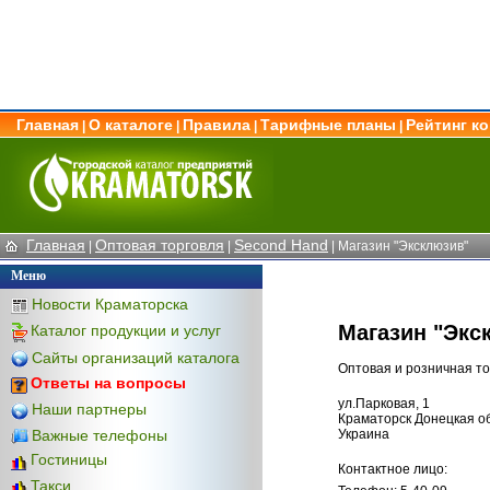
Главная
О каталоге
Правила
Тарифные планы
Рейтинг к
|
|
|
|
Главная
Оптовая торговля
Second Hand
|
|
| Магазин "Эксклюзив"
Меню
Новости Краматорска
Магазин "Экс
Каталог продукции и услуг
Сайты организаций каталога
Оптовая и розничная т
Ответы на вопросы
ул.Парковая, 1
Наши партнеры
Краматорск Донецкая об
Важные телефоны
Украина
Гостиницы
Контактное лицо:
Такси