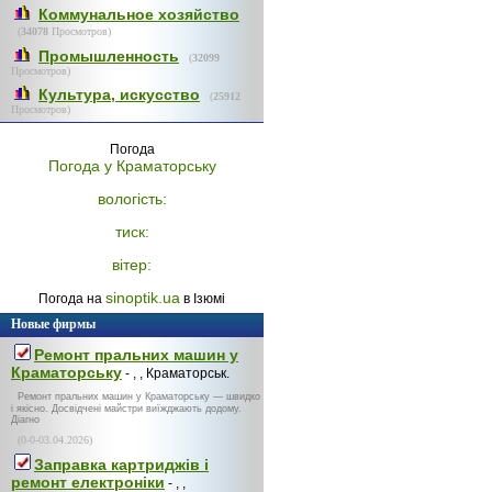
Коммунальное хозяйство
(
34078
Просмотров)
Промышленность
(
32099
Просмотров)
Культура, искусство
(
25912
Просмотров)
Погода
Погода у
Краматорську
вологість:
тиск:
вітер:
sinoptik.ua
Погода на
в Ізюмі
Новые фирмы
Ремонт пральних машин у
Краматорську
- , , Краматорськ.
Ремонт пральних машин у Краматорську — швидко
і якісно. Досвідчені майстри виїжджають додому.
Діагно
(0-0-03.04.2026)
Заправка картриджів і
ремонт електроніки
- , ,