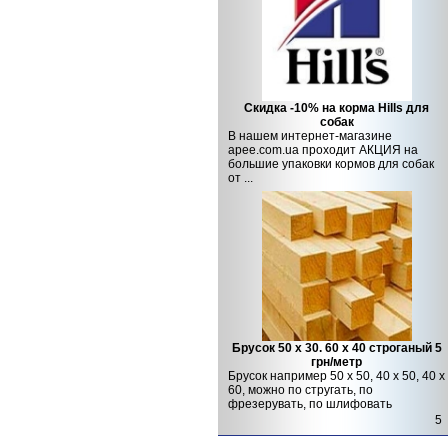
Скидка -10% на корма Hills для
собак
В нашем интернет-магазине
apee.com.ua проходит АКЦИЯ на
большие упаковки кормов для собак
от ...
Брусок 50 х 30. 60 х 40 строганый 5
грн/метр
Брусок например 50 х 50, 40 х 50, 40 х
60, можно по стругать, по
фрезерувать, по шлифовать
5