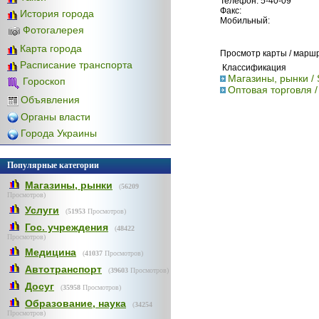
Телефон: 5-40-09
Факс:
История города
Мобильный:
Фотогалерея
Карта города
Просмотр карты / марш
Расписание транспорта
Классификация
Магазины, рынки /
Гороскоп
Оптовая торговля 
Объявления
Органы власти
Города Украины
Популярные категории
Магазины, рынки
(
56209
Просмотров)
Услуги
(
51953
Просмотров)
Гос. учреждения
(
48422
Просмотров)
Медицина
(
41037
Просмотров)
Автотранспорт
(
39603
Просмотров)
Досуг
(
35958
Просмотров)
Образование, наука
(
34254
Просмотров)