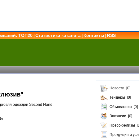
омпаний. ТОП20
Статистика каталога
Контакты
RSS
|
|
|
Новости [0]
клюзив"
Тендеры [0]
орговля одеждой Second Hand.
Объявления [0]
Вакансии [0]
л.
Пресс-релизы [0
Продукция и услу