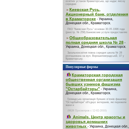
освітніх установ Краматорська, що надає якісну
середню
Киевская Русь,
Акционерный банк, отделения
в Краматорске
- Украина,
Донецкая обл., Краматорск.
ПАО "Киевская Русь" основан 30.05.1996 года
(реестр. № 258).Банковские услуги предоставляе
Общеобразовательная
полная средняя школа № 28
-
Украина, Донецкая обл., Краматорск.
Загальноосвітня повна середня школа № 28
розташована на вул. Ворошиловградській, 37 у
Краматорську.
Популярные фирмы
Краматорская городская
общественная организация
бывших узников фашизма
"Остарбайтэры"
- Украина,
Донецкая обл., Краматорск.
Громадська організація бувших в'язнів фашизму
"Остарбайтери" об'єднує ветеранів, які пережили
жахи н
(
8020
Просмотров с 12-02-2010)
Animals. Центр красоты и
здоровья домашних
животных
- Украина, Донецкая обл.,