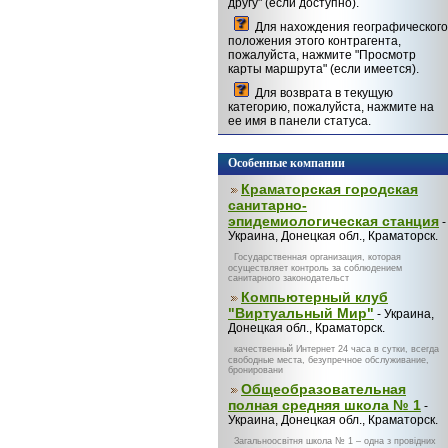
другу" (если доступно).
Для нахождения географического
положения этого контрагента,
пожалуйста, нажмите "Просмотр
карты маршрута" (если имеется).
Для возврата в текущую
категорию, пожалуйста, нажмите на
ее имя в панели статуса.
Особенные компании
Краматорская городская
санитарно-
эпидемиологическая станция
-
Украина, Донецкая обл., Краматорск.
Государственная организация, которая
осуществляет контроль за соблюдением
санитарного законодательст
Компьютерный клуб
"Виртуальный Мир"
- Украина,
Донецкая обл., Краматорск.
качественный Интернет 24 часа в сутки, всегда
свободные места, безупречное обслуживание,
бронировани
Общеобразовательная
полная средняя школа № 1
-
Украина, Донецкая обл., Краматорск.
Загальноосвітня школа № 1 – одна з провідних