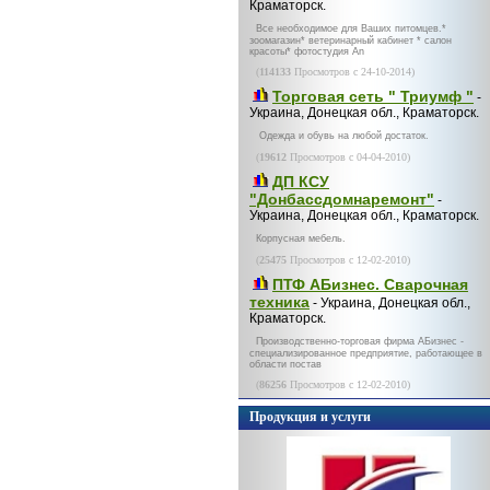
Краматорск.
Все необходимое для Ваших питомцев.*
зоомагазин* ветеринарный кабинет * салон
красоты* фотостудия An
(
114133
Просмотров с 24-10-2014)
Торговая сеть " Триумф "
-
Украина, Донецкая обл., Краматорск.
Одежда и обувь на любой достаток.
(
19612
Просмотров с 04-04-2010)
ДП КСУ
"Донбассдомнаремонт"
-
Украина, Донецкая обл., Краматорск.
Корпусная мебель.
(
25475
Просмотров с 12-02-2010)
ПТФ АБизнес. Сварочная
техника
- Украина, Донецкая обл.,
Краматорск.
Производственно-торговая фирма АБизнес -
специализированное предприятие, работающее в
области постав
(
86256
Просмотров с 12-02-2010)
Продукция и услуги