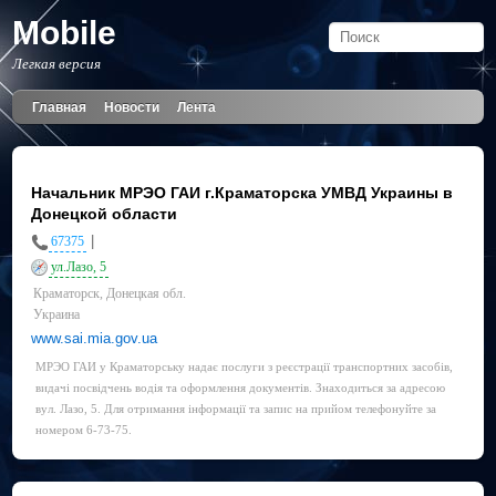
Mobile
Легкая версия
Главная
Новости
Лента
Начальник МРЭО ГАИ г.Краматорска УМВД Украины в
Донецкой области
|
67375
ул.Лазо, 5
Краматорск, Донецкая обл.
Украина
www.sai.mia.gov.ua
МРЭО ГАИ у Краматорську надає послуги з реєстрації транспортних засобів,
видачі посвідчень водія та оформлення документів. Знаходиться за адресою
вул. Лазо, 5. Для отримання інформації та запис на прийом телефонуйте за
номером 6-73-75.