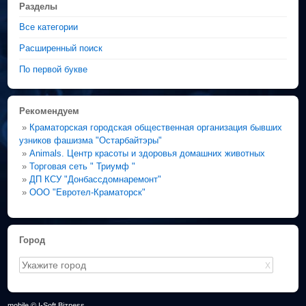
Разделы
Все категории
Расширенный поиск
По первой букве
Рекомендуем
»
Краматорская городская общественная организация бывших
узников фашизма "Остарбайтэры"
»
Animals. Центр красоты и здоровья домашних животных
»
Торговая сеть " Триумф "
»
ДП КСУ "Донбассдомнаремонт"
»
ООО "Евротел-Краматорск"
Город
X
mobile © I-Soft Bizness