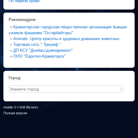
По первой букве
Рекомендуем
»
Краматорская городская общественная организация бывших
узников фашизма "Остарбайтэры"
»
Animals. Центр красоты и здоровья домашних животных
»
Торговая сеть " Триумф "
»
ДП КСУ "Донбассдомнаремонт"
»
ООО "Евротел-Краматорск"
Город
X
mobile © I-Soft Bizness
Полная версия