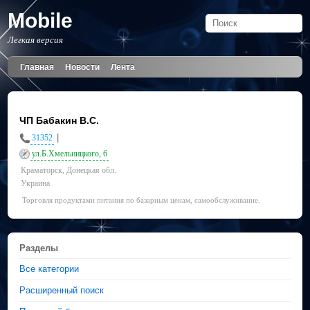
Mobile
Легкая версия
Главная
Новости
Лента
ЧП Бабакин В.С.
|
31352
ул.Б.Хмельницкого, 6
Краматорск, Донецкая обл.
Украина
Торговля продуктами питания по базарным ценам, самообслуживание.
Разделы
Все категории
Расширенный поиск