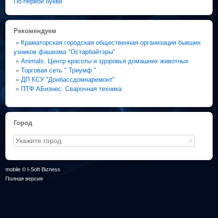
По первой букве
Рекомендуем
»
Краматорская городская общественная организация бывших
узников фашизма "Остарбайтэры"
»
Animals. Центр красоты и здоровья домашних животных
»
Торговая сеть " Триумф "
»
ДП КСУ "Донбассдомнаремонт"
»
ПТФ АБизнес. Сварочная техника
Город
X
mobile © I-Soft Bizness
Полная версия