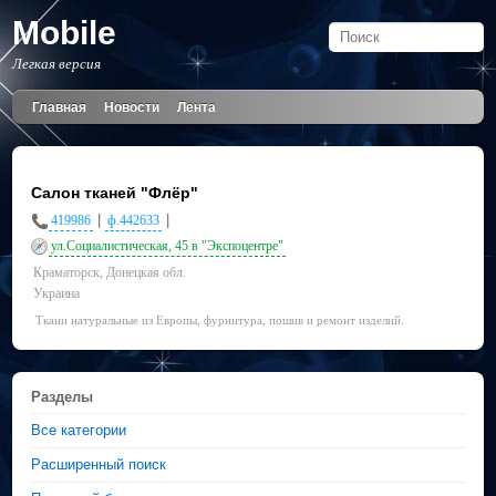
Mobile
Легкая версия
Главная
Новости
Лента
Салон тканей "Флёр"
|
|
419986
ф.442633
ул.Социалистическая, 45 в "Экспоцентре"
Краматорск, Донецкая обл.
Украина
Ткани натуральные из Европы, фурнитура, пошив и ремонт изделий.
Разделы
Все категории
Расширенный поиск