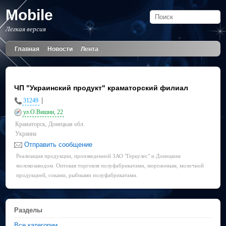
Mobile
Легкая версия
Главная
Новости
Лента
ЧП "Украинский продукт" краматорский филиал
|
31249
ул.О.Вишни, 22
Краматорск, Донецкая обл.
Украина
Отправить сообщение
Реализация продукции, произведенной ЗАО "Геркулес" и Донецким
молокозаводом. Оптовая торговля полуфабрикатами, мороженым, молочной
продукцией, соками, рыбными полуфабрикатами.
Разделы
Все категории