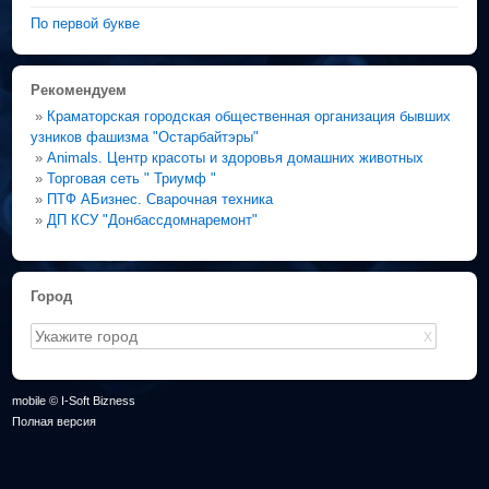
По первой букве
Рекомендуем
»
Краматорская городская общественная организация бывших
узников фашизма "Остарбайтэры"
»
Animals. Центр красоты и здоровья домашних животных
»
Торговая сеть " Триумф "
»
ПТФ АБизнес. Сварочная техника
»
ДП КСУ "Донбассдомнаремонт"
Город
X
mobile © I-Soft Bizness
Полная версия