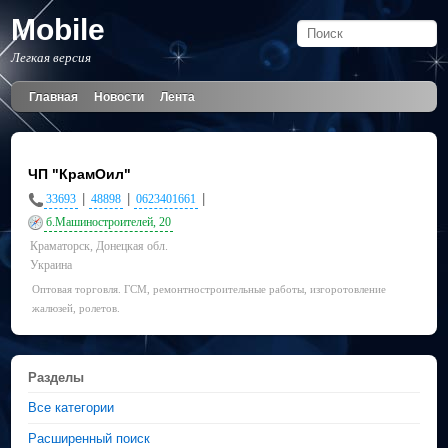
Mobile
Легкая версия
Главная
Новости
Лента
ЧП "КрамОил"
|
|
|
33693
48898
0623401661
б.Машиностроителей, 20
Краматорск, Донецкая обл.
Украина
Оптовая торговля. ГСМ, ремонтностроительные работы, изгоротовление
жалюзей, ролетов.
Разделы
Все категории
Расширенный поиск