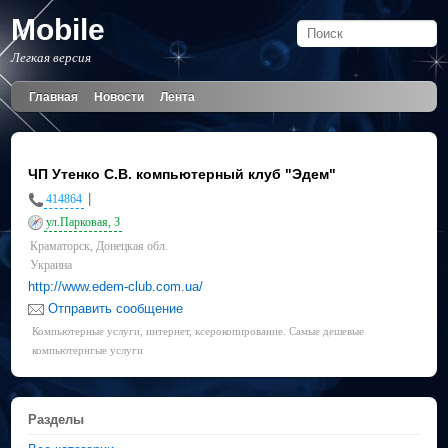
Mobile
Легкая версия
Главная
Новости
Лента
ЧП Утенко С.В. компьютерный клуб "Эдем"
|
414864
ул.Парковая, 3
Краматорск, Донецкая обл.
Украина
http://www.edem-club.com.ua/
Отправить сообщение
Компьютерные услуги, интернет, ксерокопирование. Самые дешевые
компьютернгые услуги
Разделы