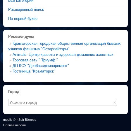
Все категории
Расширенный поиск
По первой букве
Рекомендуем
»
Краматорская городская общественная организация бывших
узников фашизма "Остарбайтэры"
»
Animals. Центр красоты и здоровья домашних животных
»
Торговая сеть " Триумф "
»
ДП КСУ "Донбассдомнаремонт"
»
Гостиница "Краматорск"
Город
X
mobile © I-Soft Bizness
Полная версия