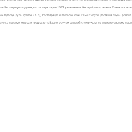
еха.Реставрация подушек,чистка пера паром,100% уничтожение бактерий,пыли,запахов.Пошив постельн
ок,торпеда, руль, кулиса и т. Д.) Реставрация и покраска кожи. Ремонт обуви, растяжка обуви, ремонт 
 ателье премиум класса и предлагает к Вашим услугам широкий спектр услуг по индивидуальному поши.