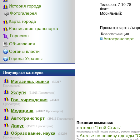
Телефон: 7-10-78
История города
Факс:
Фотогалерея
Мобильный:
Карта города
Просмотр карты / ма
Расписание транспорта
Классификация
Гороскоп
Автотранспорт
Объявления
Органы власти
Города Украины
Популярные категории
Магазины, рынки
(
56217
Просмотров)
Услуги
(
51965
Просмотров)
Гос. учреждения
(
48428
Просмотров)
Медицина
(
41042
Просмотров)
Автотранспорт
(
39616
Просмотров)
Похожие компании:
Досуг
(
35976
Просмотров)
ателье "Твой Стиль"
»
индивидуальный пошив одежды, ремонт изделий
Образование, наука
(
34260
Ателье по пошиву одежды "С
»
Просмотров)
Пошив и ремонт одежды из всех видов тканей,