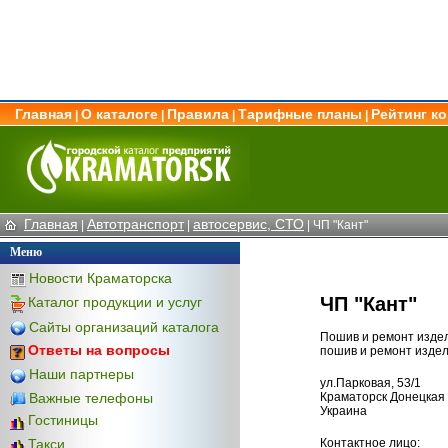
Главная
О каталоге
Правила
Тарифные планы
Рейтинг к
|
|
|
|
Главная
Автотранспорт
автосервис, СТО
|
|
| ЧП "Кант"
Меню
Новости Краматорска
ЧП "Кант"
Каталог продукции и услуг
Сайты организаций каталога
Пошив и ремонт издел
Ответы на вопросы
пошив и ремонт издел
Наши партнеры
ул.Парковая, 53/1
Важные телефоны
Краматорск Донецкая 
Украина
Гостиницы
Контактное лицо:
Такси