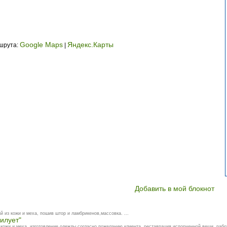
Google Maps
Яндекс.Карты
ршрута:
|
Добавить в мой блокнот
 из кожи и меха, пошив штор и ламбрикенов,массовка. ...
илует"
 кожи и меха, изготовление одежды согласно пожеланию клиента, реставрация испорченной вещи, работ