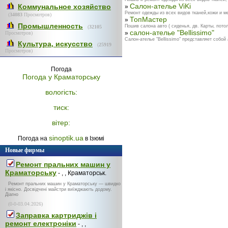
Салон-ателье ViKi
Коммунальное хозяйство
»
Ремонт одежды из всех видов тканей,кожи и м
(
34083
Просмотров)
ТопМастер
»
Промышленность
Пошив салона авто ( сиденья, дв. Карты, потол
(
32105
салон-ателье "Bellissimo"
»
Просмотров)
Салон-ателье "Bellissimo" представляет собой
Культура, искусство
(
25919
Просмотров)
Погода
Погода у
Краматорську
вологість:
тиск:
вітер:
sinoptik.ua
Погода на
в Ізюмі
Новые фирмы
Ремонт пральних машин у
Краматорську
- , , Краматорськ.
Ремонт пральних машин у Краматорську — швидко
і якісно. Досвідчені майстри виїжджають додому.
Діагно
(0-0-03.04.2026)
Заправка картриджів і
ремонт електроніки
- , ,