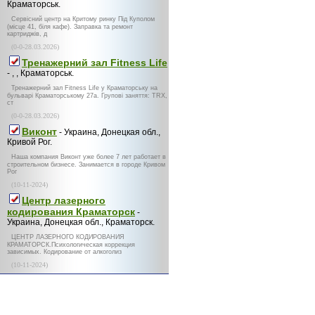
Краматорськ.
Сервісний центр на Критому ринку Під Куполом
(місце 41, біля кафе). Заправка та ремонт
картриджів, д
(0-0-28.03.2026)
Тренажерний зал Fitness Life
- , , Краматорськ.
Тренажерний зал Fitness Life у Краматорську на
бульварі Краматорському 27а. Групові заняття: TRX,
ст
(0-0-28.03.2026)
Виконт
- Украина, Донецкая обл.,
Кривой Рог.
Наша компания Виконт уже более 7 лет работает в
строительном бизнесе. Занимается в городе Кривом
Рог
(10-11-2024)
Центр лазерного
кодирования Краматорск
-
Украина, Донецкая обл., Краматорск.
ЦЕНТР ЛАЗЕРНОГО КОДИРОВАНИЯ
КРАМАТОРСК.Психологическая коррекция
зависимых. Кодирование от алкоголиз
(10-11-2024)