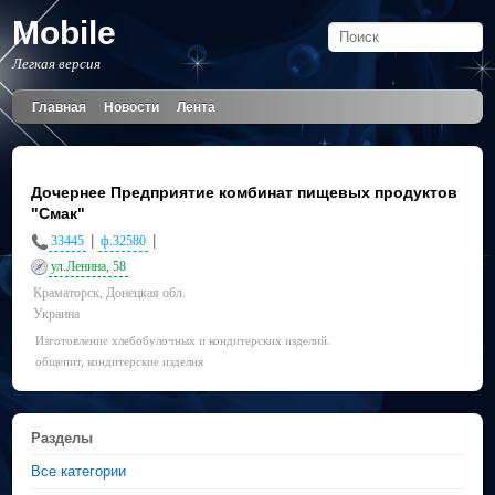
Mobile
Легкая версия
Главная
Новости
Лента
Дочернее Предприятие комбинат пищевых продуктов
"Смак"
|
|
33445
ф.32580
ул.Ленина, 58
Краматорск, Донецкая обл.
Украина
Изготовление хлебобулочных и кондитерских изделий.
общепит, кондитерские изделия
Разделы
Все категории