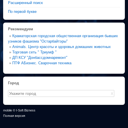
Расширенный поиск
По первой букве
Рекомендуем
»
Краматорская городская общественная организация бывших
узников фашизма "Остарбайтэры"
»
Animals. Центр красоты и здоровья домашних животных
»
Торговая сеть " Триумф "
»
ДП КСУ "Донбассдомнаремонт"
»
ПТФ АБизнес. Сварочная техника
Город
X
mobile © I-Soft Bizness
Полная версия