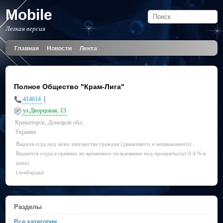
Mobile
Легкая версия
Главная
Новости
Лента
Полное Общество "Крам-Лига"
|
414614
ул.Дворцовая, 13
Краматорск, Донецкая обл.
Украина
Выдача ссуд под залог имущества граждан (движимого и недвижимого).
Выдаётся ссуда в гривнах во временное пользование под проценты (от 0.4 % в
день).
(ломбарды)
Разделы
Все категории