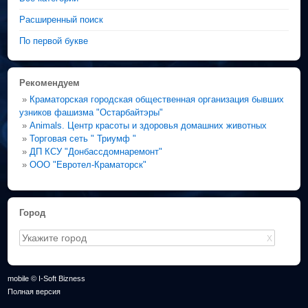
Расширенный поиск
По первой букве
Рекомендуем
»
Краматорская городская общественная организация бывших
узников фашизма "Остарбайтэры"
»
Animals. Центр красоты и здоровья домашних животных
»
Торговая сеть " Триумф "
»
ДП КСУ "Донбассдомнаремонт"
»
ООО "Евротел-Краматорск"
Город
X
mobile © I-Soft Bizness
Полная версия