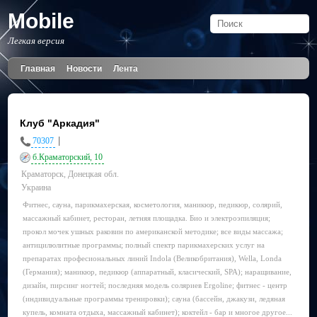
Mobile
Легкая версия
Главная
Новости
Лента
Клуб "Аркадия"
|
70307
б.Краматорский, 10
Краматорск, Донецкая обл.
Украина
Фитнес, сауна, парикмахерская, косметология, маникюр, педикюр, солярий,
массажный кабинет, ресторан, летняя площадка. Био и электроэпиляция;
прокол мочек ушных раковин по американской методике; все виды массажа;
антицилюлитные программы; полный спектр парикмахерских услуг на
препаратах професиональных линий Indola (Великобритания), Wella, Londa
(Германия); маникюр, педикюр (аппаратный, класический, SPA); наращивание,
дизайн, пирсинг ногтей; последняя модель соляриев Ergoline; фитнес - центр
(индивидуальные программы тренировки); сауна (бассейн, джакузи, ледяная
купель, комната отдыха, массажный кабинет); коктейл - бар и многое другое...