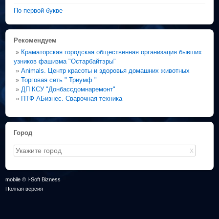
По первой букве
Рекомендуем
»
Краматорская городская общественная организация бывших
узников фашизма "Остарбайтэры"
»
Animals. Центр красоты и здоровья домашних животных
»
Торговая сеть " Триумф "
»
ДП КСУ "Донбассдомнаремонт"
»
ПТФ АБизнес. Сварочная техника
Город
X
mobile © I-Soft Bizness
Полная версия