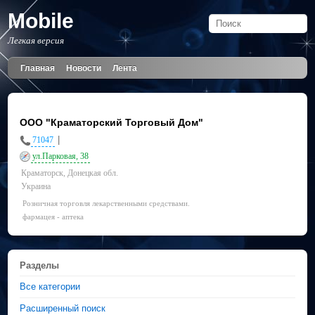
Mobile
Легкая версия
Главная
Новости
Лента
ООО "Краматорский Торговый Дом"
|
71047
ул.Парковая, 38
Краматорск, Донецкая обл.
Украина
Розничная торговля лекарственными средствами.
фармацея - аптека
Разделы
Все категории
Расширенный поиск