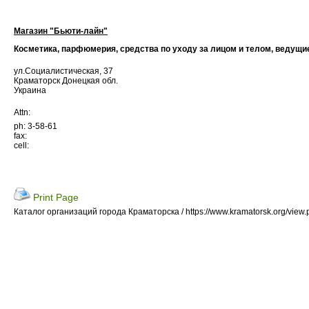
Магазин "Бьюти-лайн"
Косметика, парфюмерия, средства по уходу за лицом и телом, ведущ
ул.Социалистическая, 37
Краматорск Донецкая обл.
Украина
Attn:
ph: 3-58-61
fax:
cell:
Print Page
Каталог организаций города Краматорска / https://www.kramatorsk.org/view