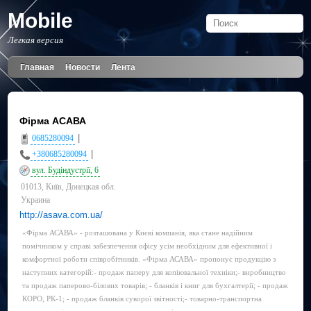
Mobile
Легкая версия
Главная
Новости
Лента
Фірма АСАВА
|
0685280094
|
+380685280094
вул. Будіндустрії, 6
01013, Київ, Донецкая обл.
Украина
http://asava.com.ua/
«Фірма АСАВА» - розташована у Києві компанія, яка стане надійним
помічником у справі забезпечення офісу усім необхідним для ефективної і
комфортної роботи співробітників. «Фірма АСАВА» пропонує продукцію з
наступних категорій:- продаж паперу для копіювальної техніки;- виробництво
та продаж паперово-білових товарів; - бланків і книг для бухгалтерії; - продаж
КОРО, РК-1; - продаж бланків суворої звітності;- товарно-транспортна