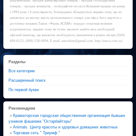
документація;- продаж канцелярських товарів; - продаж господарських
товарів; - продаж конвертів; - поліграфічні послуги.Компанія працює на ринку
з 1994 року і її популярність, безперервно збільшується завдяки тому, що не
дивлячись на високу якість пропонованого товару для офісу його вартість є
достатньо низькою.Також «Фірма АСАВА» порадує покупців великим
асортиментом, завдяки чому ви точно зможете знайти весь необхідний
офісний інвентар, що виключає необхідність замовлення в різних місцях.(044)
499-0123, (068) 528-0094, E-mail: asavafirm@gmail.com, http://asava.com.ua/
Разделы
Все категории
Расширенный поиск
По первой букве
Рекомендуем
»
Краматорская городская общественная организация бывших
узников фашизма "Остарбайтэры"
»
Animals. Центр красоты и здоровья домашних животных
»
Торговая сеть " Триумф "