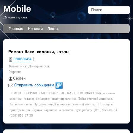
Mobile
Легкая версия
Главная
Новости
Лента
Ремонт баки, колонки, котлы
|
0500530454
Краматорск, Донецкая обл.
Украина
Сергей
Отправить сообщение
РЕМОНТ / СЕРВИС / МОНТАЖ / ЧИСТКА / ПРОФИЛАКТИКА: -газовых
колонок; -котлов; -бойлеров; -плат управления. Пайка теплообменников.
Запасные части. Продажа новой и восстановленной техники. Помощь в
приобретении. Скупка. Гарантия на выполненную работу. (050) 053-04-54
(098) 859-67-35