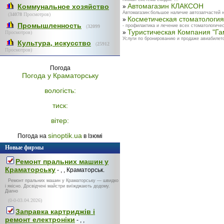
Автомагазин КЛАКСОН
Коммунальное хозяйство
»
Автомагазин:большое наличие автозапчастей на
(
34078
Просмотров)
Косметическая стоматология
»
Промышленность
- профилактика и лечение всех стоматологичес
(
32099
Туристическая Компания "Гам
»
Просмотров)
Услуги по бронированию и продаже авиабилет
Культура, искусство
(
25912
Просмотров)
Погода
Погода у
Краматорську
вологість:
тиск:
вітер:
sinoptik.ua
Погода на
в Ізюмі
Новые фирмы
Ремонт пральних машин у
Краматорську
- , , Краматорськ.
Ремонт пральних машин у Краматорську — швидко
і якісно. Досвідчені майстри виїжджають додому.
Діагно
(0-0-03.04.2026)
Заправка картриджів і
ремонт електроніки
- , ,