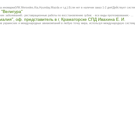
 иномарки(VW,Mersedes,Kia,Hyunday,Mazda и т.д.).Если нет в наличии заказ 1-2 дня!Действует систем
 "Велигура"
ких заболеваний;- реставрационные работы по восстановлению зубов; - все виды протезирования;- ...
алия", оф. представитель в г. Краматорске СПД Ивахина Е. И.
ов украинских и международных авиакомпаний в любую точку мира, используя международную систему