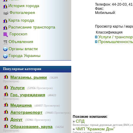
Телефон: 44-20-03, 41
История города
Факс:
Фотогалерея
Мобильный:
Карта города
Просмотр карты / ма
Расписание транспорта
Классификация
Гороскоп
Услуги / транспо
Объявления
Промышленность 
Органы власти
Города Украины
Популярные категории
Магазины, рынки
(
56209
Просмотров)
Услуги
(
51956
Просмотров)
Гос. учреждения
(
48422
Просмотров)
Медицина
(
41037
Просмотров)
Автотранспорт
(
39603
Просмотров)
Похожие компании:
Досуг
(
35961
Просмотров)
СПД
»
Велосипеды: горные,дорожные,детские,BMX,спо
Образование, наука
(
34254
ЧМП "Крамком Дон"
»
Просмотров)
Гибкая система скидок. ...