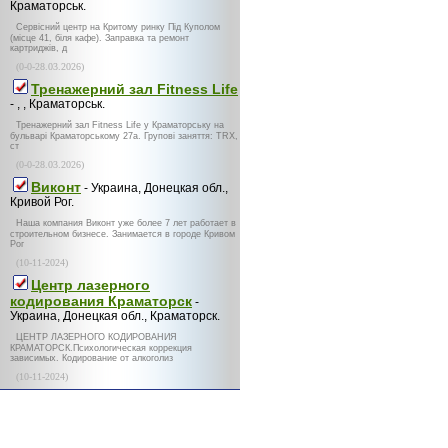
Краматорськ.
Сервісний центр на Критому ринку Під Куполом
(місце 41, біля кафе). Заправка та ремонт
картриджів, д
(0-0-28.03.2026)
Тренажерний зал Fitness Life
- , , Краматорськ.
Тренажерний зал Fitness Life у Краматорську на
бульварі Краматорському 27а. Групові заняття: TRX,
ст
(0-0-28.03.2026)
Виконт
- Украина, Донецкая обл.,
Кривой Рог.
Наша компания Виконт уже более 7 лет работает в
строительном бизнесе. Занимается в городе Кривом
Рог
(10-11-2024)
Центр лазерного
кодирования Краматорск
-
Украина, Донецкая обл., Краматорск.
ЦЕНТР ЛАЗЕРНОГО КОДИРОВАНИЯ
КРАМАТОРСК.Психологическая коррекция
зависимых. Кодирование от алкоголиз
(10-11-2024)