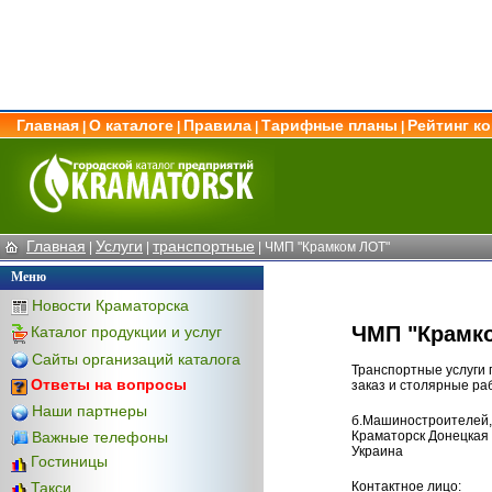
Главная
О каталоге
Правила
Тарифные планы
Рейтинг к
|
|
|
|
Главная
Услуги
транспортные
|
|
| ЧМП "Крамком ЛОТ"
Меню
Новости Краматорска
ЧМП "Крамк
Каталог продукции и услуг
Сайты организаций каталога
Транспортные услуги 
Ответы на вопросы
заказ и столярные раб
Наши партнеры
б.Машиностроителей,
Важные телефоны
Краматорск Донецкая 
Украина
Гостиницы
Контактное лицо:
Такси