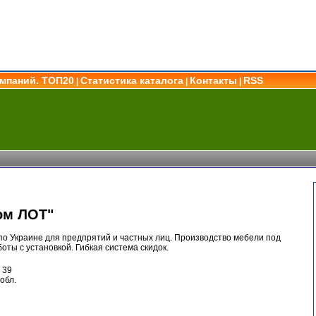
омпаний. ТОП20
Статистика каталога
Контакты
RSS
|
|
|
ом ЛОТ"
по Украине для предпрятий и частных лиц. Производство мебели под
оты с установкой. Гибкая система скидок.
 39
обл.