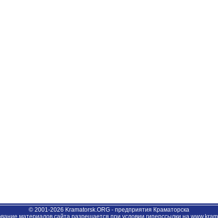
© 2001-2026 Kramatorsk.ORG - предприятия Краматорска
вание материалов сайта разрешается при условии гиперссылки на www.krama