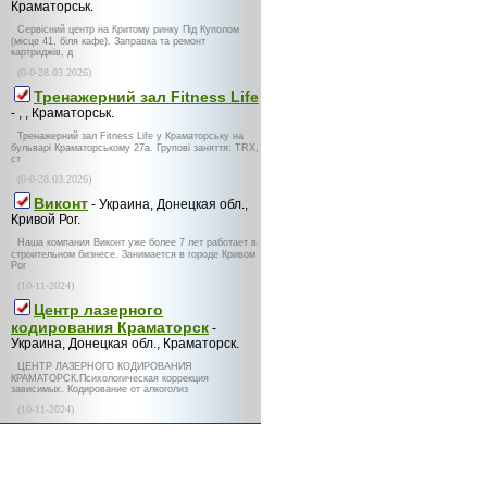
Краматорськ.
Сервісний центр на Критому ринку Під Куполом
(місце 41, біля кафе). Заправка та ремонт
картриджів, д
(0-0-28.03.2026)
Тренажерний зал Fitness Life
- , , Краматорськ.
Тренажерний зал Fitness Life у Краматорську на
бульварі Краматорському 27а. Групові заняття: TRX,
ст
(0-0-28.03.2026)
Виконт
- Украина, Донецкая обл.,
Кривой Рог.
Наша компания Виконт уже более 7 лет работает в
строительном бизнесе. Занимается в городе Кривом
Рог
(10-11-2024)
Центр лазерного
кодирования Краматорск
-
Украина, Донецкая обл., Краматорск.
ЦЕНТР ЛАЗЕРНОГО КОДИРОВАНИЯ
КРАМАТОРСК.Психологическая коррекция
зависимых. Кодирование от алкоголиз
(10-11-2024)