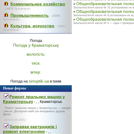
Общеобразовательная полн
Коммунальное хозяйство
»
Загальноосвітня школа № 31 розташована на вул
(
34078
Просмотров)
Общеобразовательная полн
»
Промышленность
Загальноосвітня школа № 8 розташована на вул
(
32099
Общеобразовательная полн
»
Просмотров)
Загальноосвітня школа № 9 — одна з провідних
Культура, искусство
(
25912
Просмотров)
Погода
Погода у
Краматорську
вологість:
тиск:
вітер:
sinoptik.ua
Погода на
в Ізюмі
Новые фирмы
Ремонт пральних машин у
Краматорську
- , , Краматорськ.
Ремонт пральних машин у Краматорську — швидко
і якісно. Досвідчені майстри виїжджають додому.
Діагно
(0-0-03.04.2026)
Заправка картриджів і
ремонт електроніки
- , ,