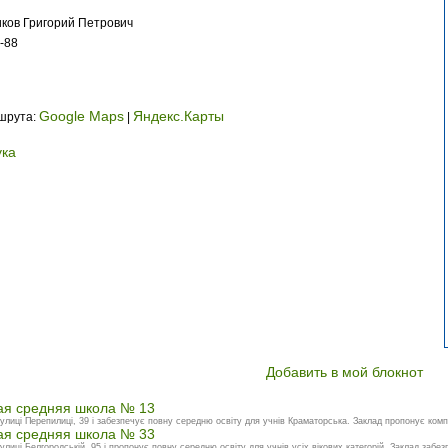
иков Григорий Петрович
-88
Google Maps
Яндекс.Карты
ршрута:
|
ука
Добавить в мой блокнот
ая средняя школа № 13
лиці Перепилиці, 39 і забезпечує повну середню освіту для учнів Краматорська. Заклад пропонує комп
ая средняя школа № 33
иці Белгородській, 95 і пропонує повну середню освіту для учнів усіх вікових категорій. Заклад забезп