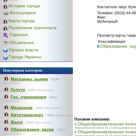
История города
Контактное лицо: Кул
Фотогалерея
Телефон: (0626) 44-08
Факс:
Карта города
Мобильный:
Расписание транспорта
Гороскоп
Просмотр карты / ма
Классификация
Объявления
Образование, на
Органы власти
Города Украины
Популярные категории
Магазины, рынки
(
56208
Просмотров)
Услуги
(
51953
Просмотров)
Гос. учреждения
(
48422
Просмотров)
Медицина
(
41035
Просмотров)
Автотранспорт
(
39603
Просмотров)
Похожие компании:
Досуг
(
35957
Просмотров)
Общеобразовательная полн
»
Загальноосвітня школа № 13 розташована на ву
Образование, наука
(
34254
Общеобразовательная полн
»
Просмотров)
Загальноосвітня школа № 33 розташована на вул