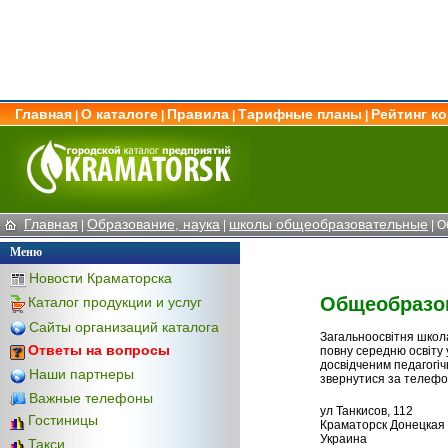
Главная
О каталоге
Правила
Тарифные планы
Рейтинг к
|
|
|
|
Главная
Образование, наука
школы общеобразовательные
|
|
| О
Меню
Новости Краматорска
Общеобразов
Каталог продукции и услуг
Сайты организаций каталога
Загальноосвітня школа
Ответы на вопросы
повну середню освіту
досвідченим педагогі
Наши партнеры
звернутися за телефо
Важные телефоны
ул Танкисов, 112
Гостиницы
Краматорск Донецкая 
Украина
Такси