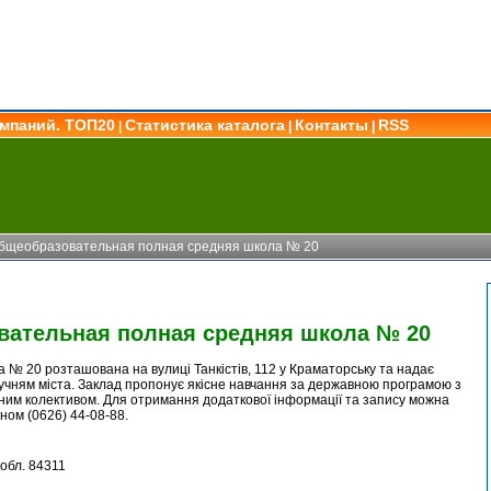
омпаний. ТОП20
Статистика каталога
Контакты
RSS
|
|
|
бщеобразовательная полная средняя школа № 20
ательная полная средняя школа № 20
 № 20 розташована на вулиці Танкістів, 112 у Краматорську та надає
 учням міста. Заклад пропонує якісне навчання за державною програмою з
чним колективом. Для отримання додаткової інформації та запису можна
ном (0626) 44-08-88.
обл. 84311