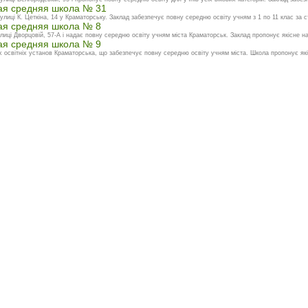
ая средняя школа № 31
иці К. Цеткіна, 14 у Краматорську. Заклад забезпечує повну середню освіту учням з 1 по 11 клас за с
ая средняя школа № 8
иці Дворцовій, 57-А і надає повну середню освіту учням міста Краматорськ. Заклад пропонує якісне на
ая средняя школа № 9
 освітніх установ Краматорська, що забезпечує повну середню освіту учням міста. Школа пропонує які