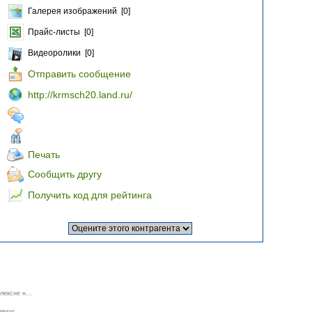
Галерея изображений [0]
Прайс-листы [0]
Видеоролики [0]
Отправить сообщение
http://krmsch20.land.ru/
Печать
Сообщить другу
Получить код для рейтинга
лексне н...
ечує...