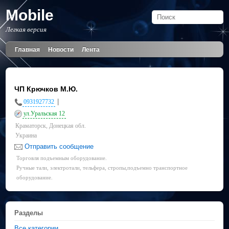
Mobile
Легкая версия
Главная
Новости
Лента
ЧП Крючков М.Ю.
|
0931927732
ул.Уральская 12
Краматорск, Донецкая обл.
Украина
Отправить сообщение
Торговля подъемным оборудование.
Ручные тали, электротали, тельфера, стропы,подъемно транспортное
оборудование.
Разделы
Все категории