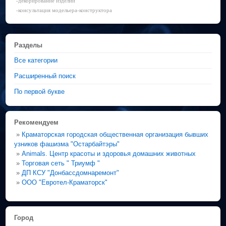
-декорирование изделий
-консультация модельера-конструктора
Разделы
Все категории
Расширенный поиск
По первой букве
Рекомендуем
»
Краматорская городская общественная организация бывших
узников фашизма "Остарбайтэры"
»
Animals. Центр красоты и здоровья домашних животных
»
Торговая сеть " Триумф "
»
ДП КСУ "Донбассдомнаремонт"
»
ООО "Евротел-Краматорск"
Город