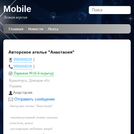
Mobile
Легкая версия
Главная
Новости
Лента
Авторское ателье "Анастасия"
|
0501018219
|
0501018219
Парковая 99 (6-й подъезд)
Краматорск, Донецкая обл.
Украина
Анастасия
Отправить сообщение
Авторское ателье "Анастасия"
-индивидуальный пошив одежды
(текстиль, кожа)
-реставрация любимых вещей