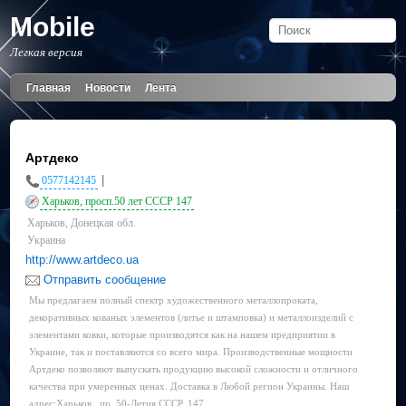
Mobile
Легкая версия
Главная
Новости
Лента
Артдеко
|
0577142145
Харьков, просп.50 лет СССР 147
Харьков, Донецкая обл.
Украина
http://www.artdeco.ua
Отправить сообщение
Мы предлагаем полный спектр художественного металлопроката,
декоративных кованых элементов (литье и штамповка) и металлоизделий с
элементами ковки, которые производятся как на нашем предприятии в
Украине, так и поставляются со всего мира. Производственные мощности
Артдеко позволяют выпускать продукцию высокой сложности и отличного
качества при умеренных ценах. Доставка в Любой регион Украины. Наш
адрес:Харьков , пр. 50-Летия СССР, 147