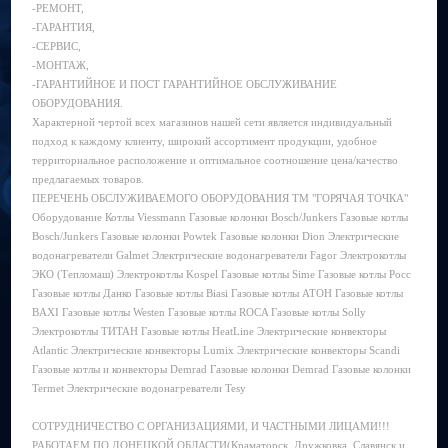
-РЕМОНТ,
-ГАРАНТИЯ,
-СЕРВИС,
-МОНТАЖ,
-ГАРАНТИЙНОЕ И ПОСТ ГАРАНТИЙНОЕ ОБСЛУЖИВАНИЕ
ОБОРУДОВАНИЯ.
Характерной чертой всех магазинов нашей сети является индивидуальный
подход к каждому клиенту, широкий ассортимент продукции, удобное
территориальное расположение и оптимальное соотношение цена/качество
предлагаемых товаров.
ПЕРЕЧЕНЬ ОБСЛУЖИВАЕМОГО ОБОРУДОВАНИЯ ТМ "ГОРЯЧАЯ ТОЧКА"
Оборудование Котлы Viessmann Газовые колонки Bosch/Junkers Газовые котлы
Bosch/Junkers Газовые колонки Powtek Газовые колонки Dion Электрические
водонагреватели Galmet Электрические водонагреватели Fagor Электрокотлы
ЭКО (Тепломаш) Электрокотлы Kospel Газовые котлы Sime Газовые котлы Росс
Газовые котлы Данко Газовые котлы Biasi Газовые котлы АТОН Газовые котлы
BAXI Газовые котлы Westen Газовые котлы ROCA Газовые котлы Solly
Электрокотлы ТИТАН Газовые котлы HeatLine Электрические конвекторы
Atlantic Электрические конвекторы Lumix Электрические конвекторы Scandi
Газовые котлы и конвекторы Demrad Газовые колонки Demrad Газовые колонки
Termet Электрические водонагреватели Tesy
СОТРУДНИЧЕСТВО С ОРГАНИЗАЦИЯМИ, И ЧАСТНЫМИ ЛИЦАМИ!!!
РАБОТАЕМ ПО ДОНЕЦКОЙ ОБЛАСТИ(Краматорск, Дружковка, Славянск и