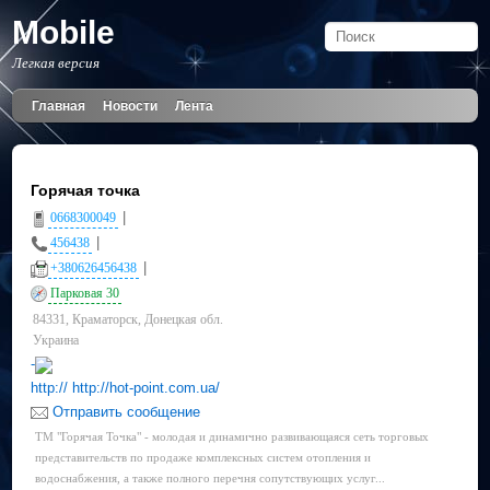
Mobile
Легкая версия
Главная
Новости
Лента
Горячая точка
|
0668300049
|
456438
|
+380626456438
Парковая 30
84331, Краматорск, Донецкая обл.
Украина
-
http:// http://hot-point.com.ua/
Отправить сообщение
ТМ "Горячая Точка" - молодая и динамично развивающаяся сеть торговых
представительств по продаже комплексных систем отопления и
водоснабжения, а также полного перечня сопутствующих услуг...