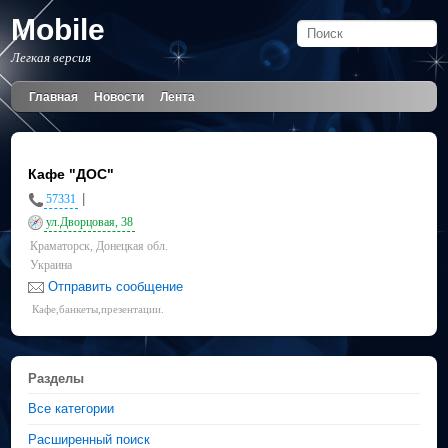
Mobile
Легкая версия
Главная
Новости
Лента
Кафе "ДОС"
|
57331
ул.Дворцовая, 38
Краматорск, Донецкая обл.
Украина
Отправить сообщение
Кафе,банкеты,презентации.
Разделы
Все категории
Расширенный поиск