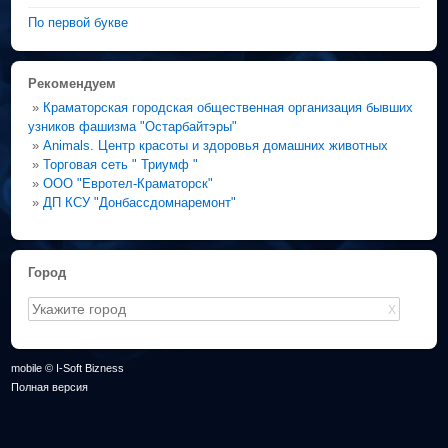
По первой букве
Рекомендуем
»
Краматорская городская общественная организация бывших
узников фашизма "Остарбайтэры"
»
Animals. Центр красоты и здоровья домашних животных
»
Торговая сеть " Триумф "
»
ООО "Евротел-Краматорск"
»
ДП КСУ "Донбассдомнаремонт"
Город
X
mobile © I-Soft Bizness
Полная версия