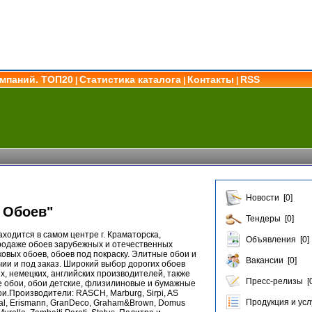
омпаний. ТОП20
Статистика каталога
Контакты
RSS
|
|
|
Новости [0]
 Обоев"
Тендеры [0]
ходится в самом центре г. Краматорска,
Объявления [0]
родаже обоев зарубежных и отечественных
овых обоев, обоев под покраску. Элитные обои и
Вакансии [0]
чии и под заказ. Широкий выбор дорогих обоев
х, немецких, английских производителей, также
Пресс-релизы [0
е обои, обои детские, флизилиновые и бумажные
ои.Производители: RASCH, Marburg, Sirpi, AS
Продукция и услу
onal, Erismann, GranDeco, Graham&Brown, Domus