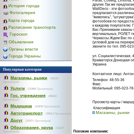
Parati, Coswig, Limonta, 
другие.Так же предлаг
История города
WallDeco - эти фотообо
Фотогалерея
предлагаются различные
"живопись", "штукатурка
Карта города
фотообоев по предост
к каждому покупателю.
Расписание транспорта
Вас.Принимаем заказы 
вертикальных, РОЛЕТ тк
Гороскоп
Черкассы.Ждем Вас по а
Объявления
(угловой дом на перекр
звоните по тел. 095-023
Органы власти
Города Украины
ул. Социалистическая, 
Краматорск Донецкая об
Украина
Популярные категории
Контактное лицо: Антон
Магазины, рынки
(
56213
Телефон: 48-55-36
Просмотров)
Факс:
Услуги
Мобильный: 095-023-78
(
51960
Просмотров)
Гос. учреждения
(
48424
Просмотров)
Просмотр карты / марш
Медицина
(
41039
Просмотров)
Классификация
Магазины, рынки
Автотранспорт
(
39613
Просмотров)
Досуг
(
35971
Просмотров)
Образование, наука
(
34257
Похожие компании:
Просмотров)