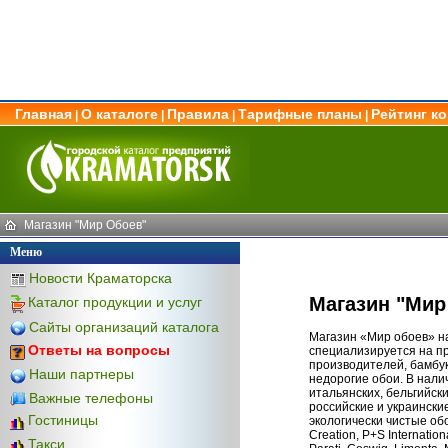
Главная
О каталоге
Правила
Тарифные планы
Рейтинг к
|
|
|
|
Магазин "Мир Обоев"
Меню
Новости Краматорска
Магазин "Мир
Каталог продукции и услуг
Сайты организаций каталога
Магазин «Мир обоев» на
Ответы на вопросы
специализируется на п
производителей, бамбук
Наши партнеры
недорогие обои. В нали
итальянских, бельгийски
Важные телефоны
российские и украински
Гостиницы
экологически чистые об
Creation, P+S Internati
Такси