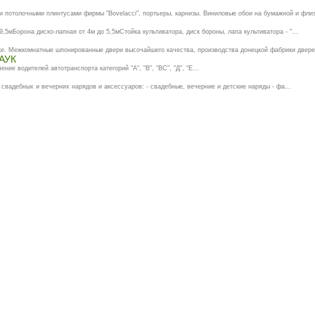
 и потолочными плинтусами фирмы "Bovelacci", портьеры, карнизы. Виниловые обои на бумажной и флиз
9,5мБорона диско-лапная от 4м до 5,5мСтойка культиватора, диск бороны, лапа культиватора - "...
ке. Межкомнатные шпонированные двери высочайшего качества, производства донецкой фабрики дверей
АУК
е водителей автотранспорта категорий "А", "В", "ВС", "Д", "Е...
свадебных и вечерних нарядов и аксессуаров: - свадебные, вечерние и детские наряды - фа...