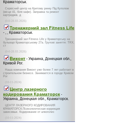
Краматорськ.
Сервісний центр на Критому ринку Під Куполом
(місце 41, біля кафе). Заправка та ремонт
картриджів, д
(0-0-28.03.2026)
Тренажерний зал Fitness Life
- , , Краматорськ.
Тренажерний зал Fitness Life у Краматорську на
бульварі Краматорському 27а. Групові заняття: TRX,
ст
(0-0-28.03.2026)
Виконт
- Украина, Донецкая обл.,
Кривой Рог.
Наша компания Виконт уже более 7 лет работает в
строительном бизнесе. Занимается в городе Кривом
Рог
(10-11-2024)
Центр лазерного
кодирования Краматорск
-
Украина, Донецкая обл., Краматорск.
ЦЕНТР ЛАЗЕРНОГО КОДИРОВАНИЯ
КРАМАТОРСК.Психологическая коррекция
зависимых. Кодирование от алкоголиз
(10-11-2024)