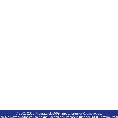
© 2001-2026 Kramatorsk.ORG - предприятия Краматорска
вание материалов сайта разрешается при условии гиперссылки на www.krama