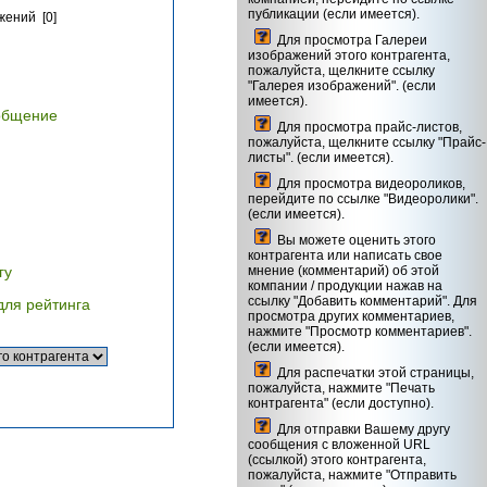
публикации (если имеется).
жений [0]
Для просмотра Галереи
изображений этого контрагента,
пожалуйста, щелкните ссылку
"Галерея изображений". (если
имеется).
общение
Для просмотра прайс-листов,
пожалуйста, щелкните ссылку "Прайс-
листы". (если имеется).
Для просмотра видеороликов,
перейдите по ссылке "Видеоролики".
(если имеется).
Вы можете оценить этого
контрагента или написать свое
гу
мнение (комментарий) об этой
компании / продукции нажав на
ссылку "Добавить комментарий". Для
для рейтинга
просмотра других комментариев,
нажмите "Просмотр комментариев".
(если имеется).
Для распечатки этой страницы,
пожалуйста, нажмите "Печать
контрагента" (если доступно).
Для отправки Вашему другу
сообщения с вложенной URL
(ссылкой) этого контрагента,
пожалуйста, нажмите "Отправить