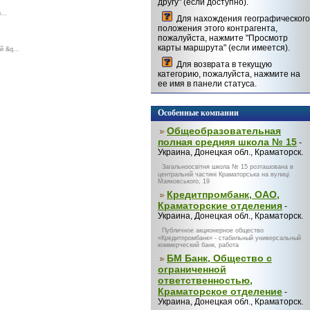
другу" (если доступно).
...
Для нахождения географического
положения этого контрагента,
пожалуйста, нажмите "Просмотр
карты маршрута" (если имеется).
 &q...
Для возврата в текущую
категорию, пожалуйста, нажмите на
ее имя в панели статуса.
Особенные компании
Общеобразовательная
полная средняя школа № 15
-
Украина, Донецкая обл., Краматорск.
Загальноосвітня школа № 15 розташована в
центральній частині Краматорська на вулиці
Маяковського, 19
Кредитпромбанк, ОАО,
Краматорские отделения
-
Украина, Донецкая обл., Краматорск.
Публичное акционерное общество
«Кредитпромбанк» - стабильный универсальный
коммерческий банк, работа
БМ Банк, Общество с
ограниченной
ответственностью,
Краматорское отделение
-
Украина, Донецкая обл., Краматорск.