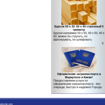
Брусок 50 х 30. 60 х 40 строганый 5
грн/метр
Брусок например 50 х 50, 40 х 50, 40 х
60, можно по стругать, по
фрезерувать, по шлифовать
5
Оформление загранпаспорта в
Мариуполе и Киеве!
Предоставляем услуги по
оформлению загранпаспорта - без
очереди, быстро и надежно! Города
...
torsk.org