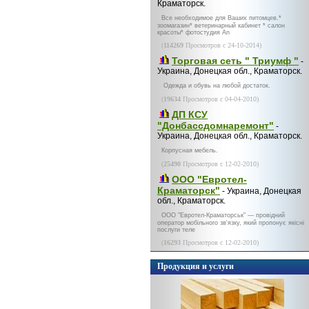
Краматорск.
Все необходимое для Ваших питомцев.*
зоомагазин* ветеринарный кабинет * салон
красоты* фотостудия An
(
114269
Просмотров с 24-10-2014)
Торговая сеть " Триумф "
-
Украина, Донецкая обл., Краматорск.
Одежда и обувь на любой достаток.
(
19634
Просмотров с 04-04-2010)
ДП КСУ
"Донбассдомнаремонт"
-
Украина, Донецкая обл., Краматорск.
Корпусная мебель.
(
25490
Просмотров с 12-02-2010)
ООО "Евротел-
Краматорск"
- Украина, Донецкая
обл., Краматорск.
ООО "Евротел-Краматорськ" — провідний
оператор мобільного зв'язку, який пропонує якісні
послуги теле
(
16293
Просмотров с 12-02-2010)
Продукция и услуги