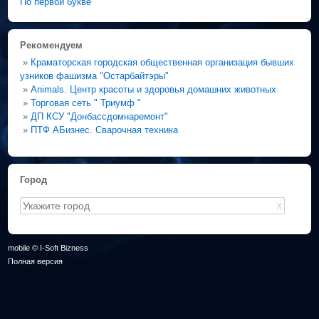
По первой букве
Рекомендуем
»
Краматорская городская общественная организация бывших
узников фашизма "Остарбайтэры"
»
Animals. Центр красоты и здоровья домашних животных
»
Торговая сеть " Триумф "
»
ДП КСУ "Донбассдомнаремонт"
»
ПТФ АБизнес. Сварочная техника
Город
X
mobile © I-Soft Bizness
Полная версия