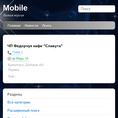
Mobile
Легкая версия
Главная
Новости
Лента
ЧП Федорчук кафе "Славута"
|
73444
пр.Мира, 10
Краматорск, Донецкая обл.
Украина
Кафе.
Разделы
Все категории
Расширенный поиск