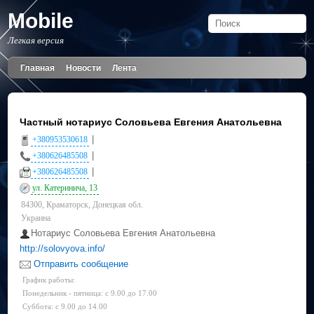
Mobile
Легкая версия
Главная
Новости
Лента
Частный нотариус Соловьева Евгения Анатольевна
|
+380953530618
|
+380626485508
|
+380626485508
ул. Катеринича, 13
84300, Краматорск, Донецкая обл.
Украина
Нотариус Соловьева Евгения Анатольевна
http://solovyova.info/
Отправить сообщение
График работы:
Понедельник - пятница: с 9.00 до 17.00
Суббота: с 9.00 до 14.00