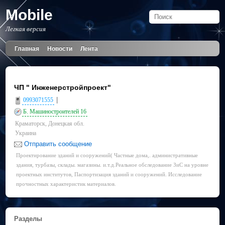
Mobile
Легкая версия
Главная
Новости
Лента
ЧП " Инженерстройпроект"
|
0993071555
Б. Машиностроителей 16
Краматорск, Донецкая обл.
Украина
Отправить сообщение
Проектирование зданий и сооружений( Частные дома,. административные
здания, турбазы, склады. магазины. и.т.д.Реальное обследование ЗиС на уровне
проектных институтов, Паспортизация зданий и сооружений. Исследование
прочностных характеристик материалов.
Разделы