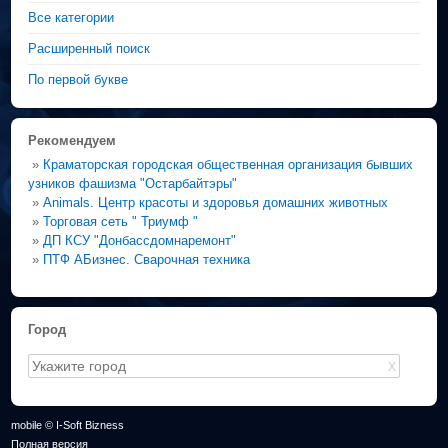
Все категории
Расширенный поиск
По первой букве
Рекомендуем
»
Краматорская городская общественная организация бывших
узников фашизма "Остарбайтэры"
»
Animals. Центр красоты и здоровья домашних животных
»
Торговая сеть " Триумф "
»
ДП КСУ "Донбассдомнаремонт"
»
ПТФ АБизнес. Сварочная техника
Город
X
mobile © I-Soft Bizness
Полная версия