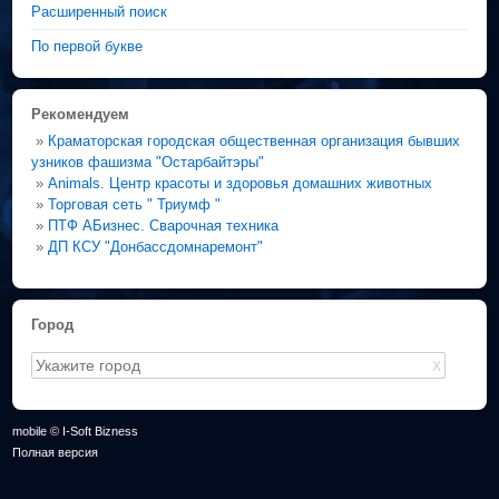
Расширенный поиск
По первой букве
Рекомендуем
»
Краматорская городская общественная организация бывших
узников фашизма "Остарбайтэры"
»
Animals. Центр красоты и здоровья домашних животных
»
Торговая сеть " Триумф "
»
ПТФ АБизнес. Сварочная техника
»
ДП КСУ "Донбассдомнаремонт"
Город
X
mobile © I-Soft Bizness
Полная версия