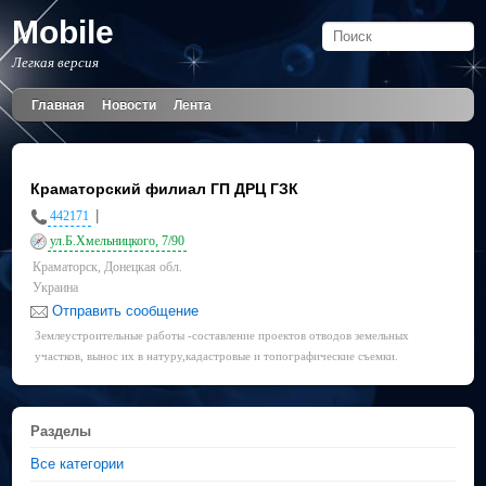
Mobile
Легкая версия
Главная
Новости
Лента
Краматорский филиал ГП ДРЦ ГЗК
|
442171
ул.Б.Хмельницкого, 7/90
Краматорск, Донецкая обл.
Украина
Отправить сообщение
Землеустроительные работы -составление проектов отводов земельных
участков, вынос их в натуру,кадастровые и топографические съемки.
Разделы
Все категории