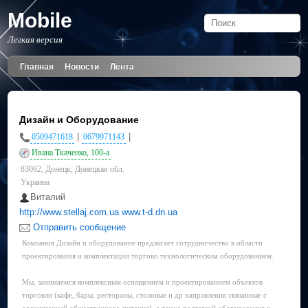
Mobile
Легкая версия
Главная
Новости
Лента
Дизайн и Оборудование
|
|
0509471618
0679971143
Ивана Ткаченко, 100-а
83062, Донецк, Донецкая обл.
Украина
Виталий
http://www.stellaj.com.ua www.t-d.dn.ua
Отправить сообщение
Компания Дизайн и оборудование предлагает сотрудничество в области
проектирования и комплектации торгово технологическим оборудованием.
Мы, занимаемся комплексным оснащением и проектированием объектов
торговли (кафе, бары, рестораны, столовые и др направления связанные с