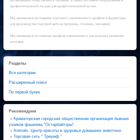
организацией общественного питания), а также поставкой оборудования и
профессиональной посуды для профессиональной кухни.
Мы занимаемся поставками торгового алюминиевого профиля и фурнитуры
для производства торговой мебели (витрины, стеллажи, прилавки).
Мы занимаемся поставками профиля алюминиевого для монтажа натяжных
потолков.
Разделы
Все категории
Расширенный поиск
По первой букве
Рекомендуем
»
Краматорская городская общественная организация бывших
узников фашизма "Остарбайтэры"
»
Animals. Центр красоты и здоровья домашних животных
»
Торговая сеть " Триумф "