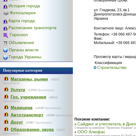
оговоренные сроки.
История города
ул. Гладкова, 23, кв.1
Фотогалерея
Днепропетровск Донецк
Украина
Карта города
Расписание транспорта
Контактное лицо: Алек
Телефон: +38 066 487-5
Гороскоп
Факс:
Объявления
Мобильный: +38 066 48
Органы власти
Города Украины
Просмотр карты / марш
Классификация
Строительство
Популярные категории
Магазины, рынки
(
56212
Просмотров)
Услуги
(
51958
Просмотров)
Гос. учреждения
(
48424
Просмотров)
Медицина
(
41038
Просмотров)
Автотранспорт
(
39608
Просмотров)
Похожие компании:
Досуг
(
35967
Просмотров)
Сайдинг и утеплитель в Дне
»
Специалисты компании "Проектное Решение" в 
Образование, наука
(
34257
ООО Алюфас
»
Просмотров)
Алюминиевые композитные панели ALUFAS от 