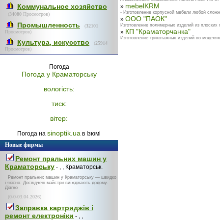
mebelKRM
Коммунальное хозяйство
»
- Изготовление корпусной мебели любой сложно
(
34080
Просмотров)
ООО "ПАОК"
»
Промышленность
Изготовление полимерных изделий из плоских
(
32101
КП "Краматорчанка"
»
Просмотров)
Изготовление трикотажных изделий по моделям
Культура, искусство
(
25914
Просмотров)
Погода
Погода у
Краматорську
вологість:
тиск:
вітер:
sinoptik.ua
Погода на
в Ізюмі
Новые фирмы
Ремонт пральних машин у
Краматорську
- , , Краматорськ.
Ремонт пральних машин у Краматорську — швидко
і якісно. Досвідчені майстри виїжджають додому.
Діагно
(0-0-03.04.2026)
Заправка картриджів і
ремонт електроніки
- , ,