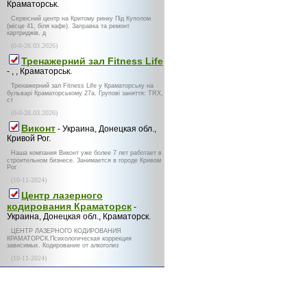
Краматорськ.
Сервісний центр на Критому ринку Під Куполом
(місце 41, біля кафе). Заправка та ремонт
картриджів, д
(0-0-28.03.2026)
Тренажерний зал Fitness Life
- , , Краматорськ.
Тренажерний зал Fitness Life у Краматорську на
бульварі Краматорському 27а. Групові заняття: TRX,
ст
(0-0-28.03.2026)
Виконт
- Украина, Донецкая обл.,
Кривой Рог.
Наша компания Виконт уже более 7 лет работает в
строительном бизнесе. Занимается в городе Кривом
Рог
(10-11-2024)
Центр лазерного
кодирования Краматорск
-
Украина, Донецкая обл., Краматорск.
ЦЕНТР ЛАЗЕРНОГО КОДИРОВАНИЯ
КРАМАТОРСК.Психологическая коррекция
зависимых. Кодирование от алкоголиз
(10-11-2024)