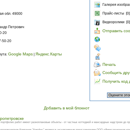
Галерея изобра
Прайс-листы [0]
ая обл. 49000
Видеоролики [0]
сандр Петрович
Отправить со
0-20
7-50-20
Google Maps
Яндекс.Карты
рута:
|
Печать
Сообщить дру
Получить код 
Добавить в мой блокнот
пропетровске
портфолио работ имеют разноплановые объекты - от частных коттеджей и мансардных надстроек до пр
производителя.Компания "Алюфас" является эксклюзивным представителем ООО «Инвестиционная ком