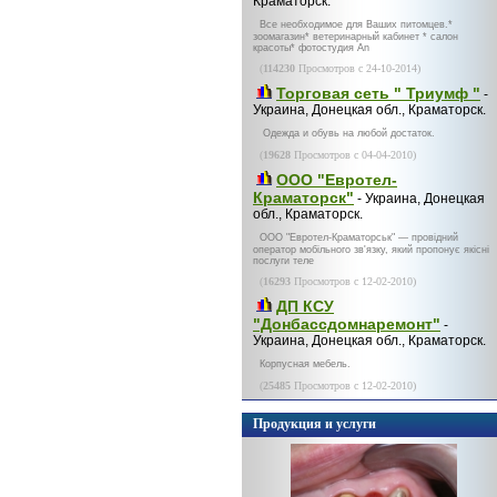
Краматорск.
Все необходимое для Ваших питомцев.*
зоомагазин* ветеринарный кабинет * салон
красоты* фотостудия An
(
114230
Просмотров с 24-10-2014)
Торговая сеть " Триумф "
-
Украина, Донецкая обл., Краматорск.
Одежда и обувь на любой достаток.
(
19628
Просмотров с 04-04-2010)
ООО "Евротел-
Краматорск"
- Украина, Донецкая
обл., Краматорск.
ООО "Евротел-Краматорськ" — провідний
оператор мобільного зв'язку, який пропонує якісні
послуги теле
(
16293
Просмотров с 12-02-2010)
ДП КСУ
"Донбассдомнаремонт"
-
Украина, Донецкая обл., Краматорск.
Корпусная мебель.
(
25485
Просмотров с 12-02-2010)
Продукция и услуги