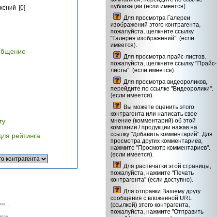
публикации (если имеется).
жений [0]
Для просмотра Галереи
изображений этого контрагента,
пожалуйста, щелкните ссылку
"Галерея изображений". (если
имеется).
общение
Для просмотра прайс-листов,
пожалуйста, щелкните ссылку "Прайс-
листы". (если имеется).
Для просмотра видеороликов,
перейдите по ссылке "Видеоролики".
(если имеется).
Вы можете оценить этого
контрагента или написать свое
гу
мнение (комментарий) об этой
компании / продукции нажав на
ссылку "Добавить комментарий". Для
для рейтинга
просмотра других комментариев,
нажмите "Просмотр комментариев".
(если имеется).
Для распечатки этой страницы,
пожалуйста, нажмите "Печать
контрагента" (если доступно).
Для отправки Вашему другу
сообщения с вложенной URL
ои...
(ссылкой) этого контрагента,
пожалуйста, нажмите "Отправить
пан...