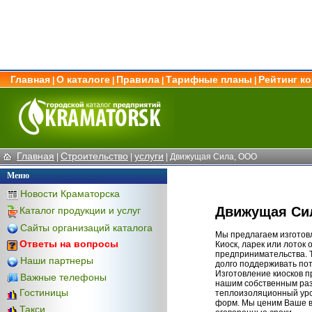
Главная
О каталоге
Правила
Тарифные планы
Рейтинг к
|
|
|
|
Главная
Строительство
услуги
|
|
| Движущая Сила, ООО
Меню
Новости Краматорска
Движущая Си
Каталог продукции и услуг
Сайты организаций каталога
Мы предлагаем изготовл
Ответы на вопросы
Киоск, ларек или лоток
предпринимательства. 
Наши партнеры
долго поддерживать пот
Изготовление киосков пр
Важные телефоны
нашим собственным раз
Гостиницы
теплоизоляционный уров
форм. Мы ценим Ваше в
Такси