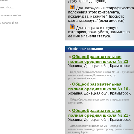
другу" (если доступно).
м. - Изг...
Для нахождения географического
положения этого контрагента,
й печати любой...
пожалуйста, нажмите "Просмотр
карты маршрута" (если имеется).
 товарный ви...
Для возврата в текущую
категорию, пожалуйста, нажмите на
ее имя в панели статуса.
Особенные компании
Общеобразовательная
полная средняя школа № 23
-
Украина, Донецкая обл., Краматорск.
Середня загальноосвітня школа № 23 – сучасний
навчальний заклад Краматорська, що
розташований на вул
Общеобразовательная
полная средняя школа № 10
-
Украина, Донецкая обл., Краматорск.
Общеобразовательная школоа с профильным
обучением.
Общеобразовательная
полная средняя школа № 21
-
Украина, Донецкая обл., Краматорск.
Загальноосвітня школа № 21 – середній
навчальний заклад у Краматорську, розташований
на вулиці Кіров