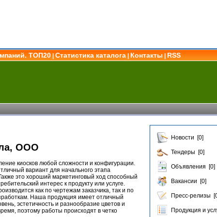
омпаний. ТОП20
Статистика каталога
Контакты
RSS
|
|
|
Новости [0]
ла, ООО
Тендеры [0]
ение киосков любой сложности и конфигурации.
Объявления [0]
 отличный вариант для начального этапа
Также это хороший маркетинговый ход способный
Вакансии [0]
ребительский интерес к продукту или услуге.
оизводится как по чертежам заказчика, так и по
Пресс-релизы [0
работкам. Наша продукция имеет отличный
ень, эстетичность и разнообразие цветов и
Продукция и услу
ремя, поэтому работы происходят в четко