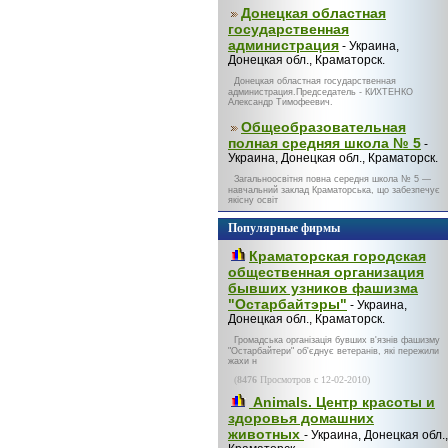
Донецкая областная
государственная
администрация
- Украина,
Донецкая обл., Краматорск.
Донецкая областная государственная
администрация.Председатель - КИХТЕНКО
Александр Тимофеевич.
Общеобразовательная
полная средняя школа № 5
-
Украина, Донецкая обл., Краматорск.
Загальноосвітня повна середня школа № 5 —
навчальний заклад Краматорська, що забезпечує
якісну освіт
Популярные фирмы
Краматорская городская
общественная организация
бывших узников фашизма
"Остарбайтэры"
- Украина,
Донецкая обл., Краматорск.
Громадська організація бувших в'язнів фашизму
"Остарбайтери" об'єднує ветеранів, які пережили
жахи н
(
8476
Просмотров с 12-02-2010)
Animals. Центр красоты и
здоровья домашних
животных
- Украина, Донецкая обл.,