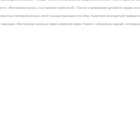
сти.- Изготовление кухонь и составление проектов 3D.- Распил и кромкование деталей по вашим эскиза
 пленочных полипропиленовых нитей тканным машинным способом. Нанесение многоцветной трафаретно
 закупщика. Изготовление школьных форм и форм для фирм. Ремонт и обновление изделий, потерявших