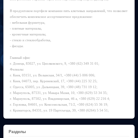
В продуктовом портфеле компании пять ключевых направлений, что позволяет
обеспечить комплексное ассортиментное предложение:
- мебельная фурнитура,
- плитные материалы,
- кромочные материалы,
- стекло и стеклообработка,
- фасады.
Главный офис
г. Донецк, 83027, ул. Циолковского, 9, +380 (62) 349 31 01;
Филиалы:
г. Киев, 03151, ул. Волынская, 34/1, +380 (44) 5 006 006;
г. Киев, 04073, пер. Куреневский, 17, +380 (44) 225 32 25;
г. Одесса, 65005, ул. Дальницкая, 39, +380 (48) 731 19 12;
г. Мариуполь, 87531, ул. Макара Мазая, 10, +380 (629) 53 34 35;
г. Мариуполь, 87502, ул. Владимирская, 46 а, +380 (629) 22 216 4;
г. Горловка, 84601, ул. Комсомольская, 71/2, +380 (624) 55 36 19;
г. Краматорск, 84331, ул. 19 Партсъезда, 39, +380 (6264) 5 54 51;
Разделы