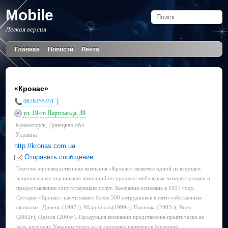
Mobile
Легкая версия
Главная
Новости
Лента
«Кронас»
|
0626455451
ул. 19-го Партсъезда, 39
Краматорск, Донецкая обл.
Украина
http://kronas.com.ua
Отправить сообщение
Торгово-производственная компания «Кронас» является одной из ведущих
национальных украинских компаний по продаже мебельных комплектующих и
предоставлению сопутствующих услуг. Компания основана в 1997 году.
Сегодня «Кронас» насчитывает более 500 сотрудников в пяти собственных
филиалах: Донецк (1997г), Мариуполь(1999г), Горловка (2002г), Киев
(2002г), Одесса (2005г). Продукция компании представлена практически во
всех регионах Украины через сети торговых партнеров (дилеров).