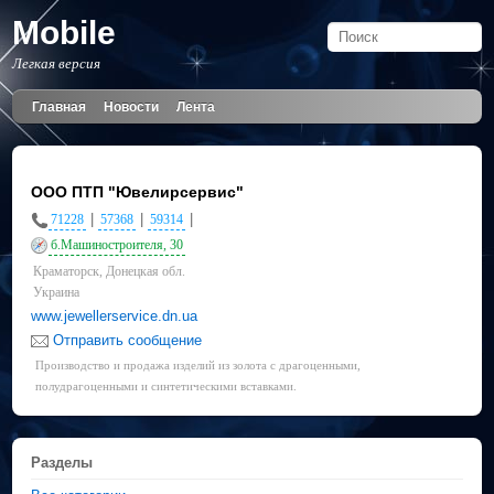
Mobile
Легкая версия
Главная
Новости
Лента
ООО ПТП "Ювелирсервис"
|
|
|
71228
57368
59314
б.Машиностроителя, 30
Краматорск, Донецкая обл.
Украина
www.jewellerservice.dn.ua
Отправить сообщение
Производство и продажа изделий из золота с драгоценными,
полудрагоценными и синтетическими вставками.
Разделы