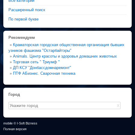
Все категории
Расширенный поиск
По первой букве
Рекомендуем
»
Краматорская городская общественная организация бывших
узников фашизма "Остарбайтэры"
»
Animals. Центр красоты и здоровья домашних животных
»
Торговая сеть " Триумф "
»
ДП КСУ "Донбассдомнаремонт"
»
ПТФ АБизнес. Сварочная техника
Город
X
mobile © I-Soft Bizness
Полная версия