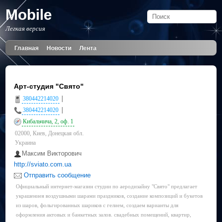
Mobile
Легкая версия
Главная
Новости
Лента
Арт-студия "Свято"
|
380442214020
|
380442214020
Кибальчича, 2, оф. 1
02000, Киев, Донецкая обл.
Украина
Максим Викторович
http://sviato.com.ua
Отправить сообщение
Официальный интернет-магазин студии по аеродизайну "Свято" предлагает
украшениея воздушными шарами праздников, создание композиций и букетов
из шаров, фольгированных шариков с гелием, создаем варианты для
оформления актовых и банкетных залов. свадебных помещений, квартир,