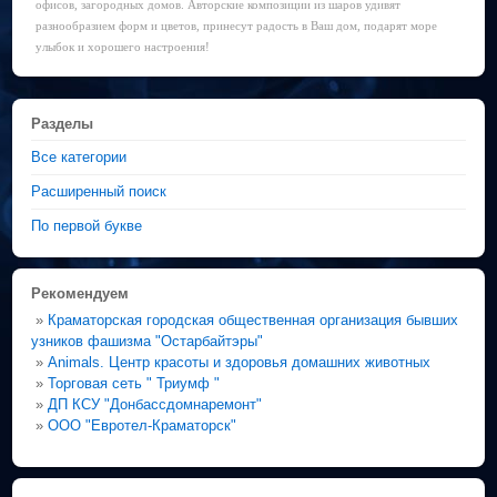
офисов, загородных домов. Авторские композиции из шаров удивят
разнообразием форм и цветов, принесут радость в Ваш дом, подарят море
улыбок и хорошего настроения!
Разделы
Все категории
Расширенный поиск
По первой букве
Рекомендуем
»
Краматорская городская общественная организация бывших
узников фашизма "Остарбайтэры"
»
Animals. Центр красоты и здоровья домашних животных
»
Торговая сеть " Триумф "
»
ДП КСУ "Донбассдомнаремонт"
»
ООО "Евротел-Краматорск"