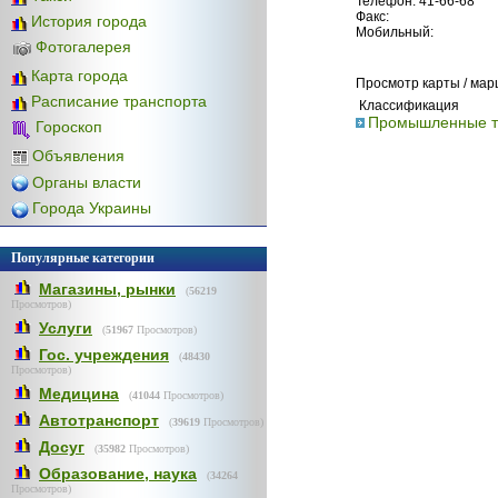
Телефон: 41-66-68
Факс:
История города
Мобильный:
Фотогалерея
Карта города
Просмотр карты / ма
Расписание транспорта
Классификация
Промышленные т
Гороскоп
Объявления
Органы власти
Города Украины
Популярные категории
Магазины, рынки
(
56219
Просмотров)
Услуги
(
51967
Просмотров)
Гос. учреждения
(
48430
Просмотров)
Медицина
(
41044
Просмотров)
Автотранспорт
(
39619
Просмотров)
Досуг
(
35982
Просмотров)
Образование, наука
(
34264
Просмотров)