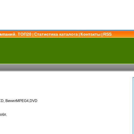
омпаний. ТОП20
Статистика каталога
Контакты
RSS
|
|
|
оCD, ВинилMPEG4,DVD
обл.