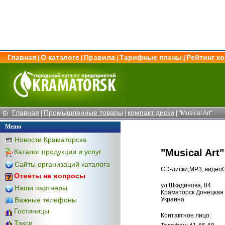
Главная
О каталоге
Правила
Тарифные планы
Рейтинг к
|
|
|
|
Главная
Промышленные товары
компакт диски
|
|
| "Musical Art"
Меню
Новости Краматорска
"Musical Art"
Каталог продукции и услуг
Сайты организаций каталога
CD-диски,MP3, виде
Ответы на вопросы
ул.Шкадинова, 84
Наши партнеры
Краматорск Донецкая 
Важные телефоны
Украина
Гостиницы
Контактное лицо:
Такси