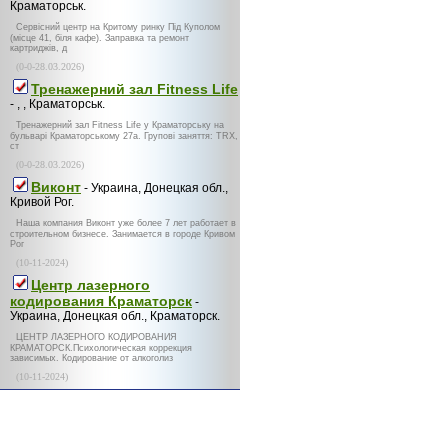
Краматорськ.
Сервісний центр на Критому ринку Під Куполом
(місце 41, біля кафе). Заправка та ремонт
картриджів, д
(0-0-28.03.2026)
Тренажерний зал Fitness Life
- , , Краматорськ.
Тренажерний зал Fitness Life у Краматорську на
бульварі Краматорському 27а. Групові заняття: TRX,
ст
(0-0-28.03.2026)
Виконт
- Украина, Донецкая обл.,
Кривой Рог.
Наша компания Виконт уже более 7 лет работает в
строительном бизнесе. Занимается в городе Кривом
Рог
(10-11-2024)
Центр лазерного
кодирования Краматорск
-
Украина, Донецкая обл., Краматорск.
ЦЕНТР ЛАЗЕРНОГО КОДИРОВАНИЯ
КРАМАТОРСК.Психологическая коррекция
зависимых. Кодирование от алкоголиз
(10-11-2024)