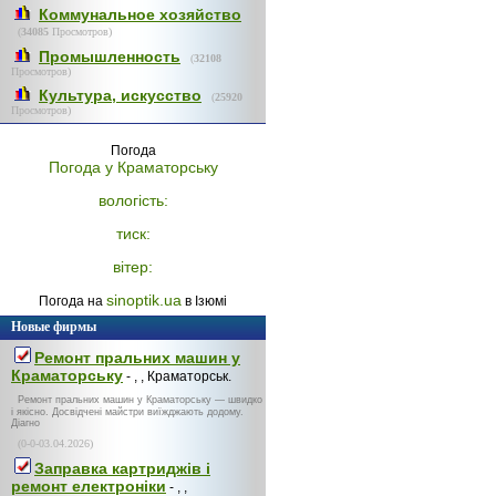
Коммунальное хозяйство
(
34085
Просмотров)
Промышленность
(
32108
Просмотров)
Культура, искусство
(
25920
Просмотров)
Погода
Погода у
Краматорську
вологість:
тиск:
вітер:
sinoptik.ua
Погода на
в Ізюмі
Новые фирмы
Ремонт пральних машин у
Краматорську
- , , Краматорськ.
Ремонт пральних машин у Краматорську — швидко
і якісно. Досвідчені майстри виїжджають додому.
Діагно
(0-0-03.04.2026)
Заправка картриджів і
ремонт електроніки
- , ,