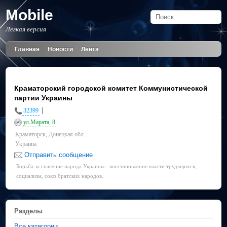
Mobile
Легкая версия
Главная
Новости
Лента
Краматорский городской комитет Коммунистической
партии Украины
|
32399
ул.Марата, 8
Краматорск, Донецкая обл.
Украина
Отправить сообщение
Борьба за спасение народа Украины - восстановление власти трудящихся,
социализм, союз братских народов.
Разделы
Все категории