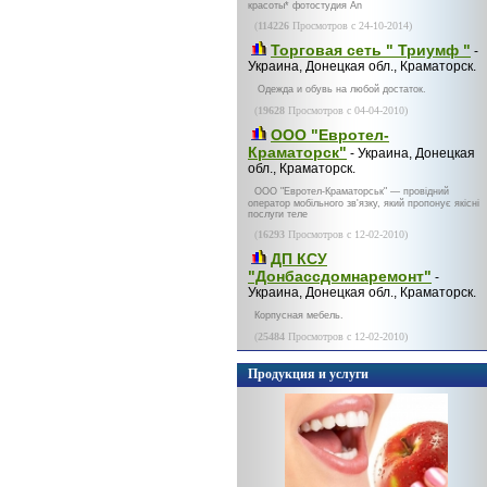
красоты* фотостудия An
(
114226
Просмотров с 24-10-2014)
Торговая сеть " Триумф "
-
Украина, Донецкая обл., Краматорск.
Одежда и обувь на любой достаток.
(
19628
Просмотров с 04-04-2010)
ООО "Евротел-
Краматорск"
- Украина, Донецкая
обл., Краматорск.
ООО "Евротел-Краматорськ" — провідний
оператор мобільного зв'язку, який пропонує якісні
послуги теле
(
16293
Просмотров с 12-02-2010)
ДП КСУ
"Донбассдомнаремонт"
-
Украина, Донецкая обл., Краматорск.
Корпусная мебель.
(
25484
Просмотров с 12-02-2010)
Продукция и услуги