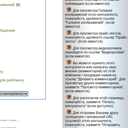
публикации (если имеется).
ражений
[5]
Для просмотра Галереи
изображений этого контрагента,
пожалуйста, щелкните ссылку
"Галерея изображений". (если
имеется).
общение
Для просмотра прайс-листов,
пожалуйста, щелкните ссылку "Прайс-
листы". (если имеется).
Для просмотра видеороликов,
перейдите по ссылке "Видеоролики".
(если имеется).
Вы можете оценить этого
контрагента или написать свое
гу
мнение (комментарий) об этой
компании / продукции нажав на
ссылку "Добавить комментарий". Для
для рейтинга
просмотра других комментариев,
нажмите "Просмотр комментариев".
(если имеется).
Для распечатки этой страницы,
пожалуйста, нажмите "Печать
контрагента" (если доступно).
Для отправки Вашему другу
сообщения с вложенной URL
тная съемка,...
(ссылкой) этого контрагента,
пожалуйста, нажмите "Отправить
 высококаче...