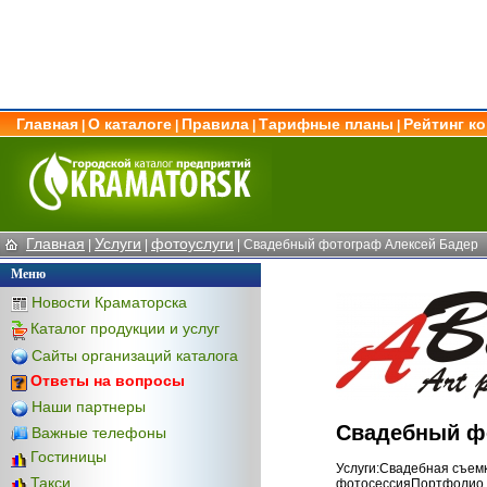
Главная
О каталоге
Правила
Тарифные планы
Рейтинг к
|
|
|
|
Главная
Услуги
фотоуслуги
|
|
| Свадебный фотограф Алексей Бадер
Меню
Новости Краматорска
Каталог продукции и услуг
Сайты организаций каталога
Ответы на вопросы
Наши партнеры
Свадебный ф
Важные телефоны
Гостиницы
Услуги:Свадебная съем
Такси
фотосессияПортфолио 