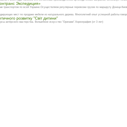
онтранс Экспедиция»
м транспортом по всей Украине.Осуществляем регулярные перевозки грузов по маршруту Донецк-Киев-
дирующих мест по продаже мебели из натурального дерева. Многолетний опыт успешной работы говорит
тичного розвитку "Світ дитини"
сы актёрского мастерства. Волшебное искусство "Оригами".Хореография (от 3 лет)