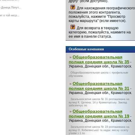
другу" (если доступно).
Донецк.Попут...
Для нахождения географического
положения этого контрагента,
 о той неср...
пожалуйста, нажмите "Просмотр
карты маршрута" (если имеется).
Для возврата в текущую
категорию, пожалуйста, нажмите на
ее имя в панели статуса.
Особенные компании
Общеобразовательная
полная средняя школа № 35
-
Украина, Донецкая обл., Краматорск.
Общеобразовательная школа с профильным
обучением.
Общеобразовательная
полная средняя школа № 31
-
Украина, Донецкая обл., Краматорск.
Загальноосвітня школа № 31 розташована на
вулиці К. Цеткіна, 14 у Краматорську. Заклад
забезпечує по
Общеобразовательная
полная средняя школа № 19
-
Украина, Донецкая обл., Краматорск.
Загальноосвітня школа № 19 розташована на
вулиці О. Кобилянської та надає якісну освіту
учням з 1 по