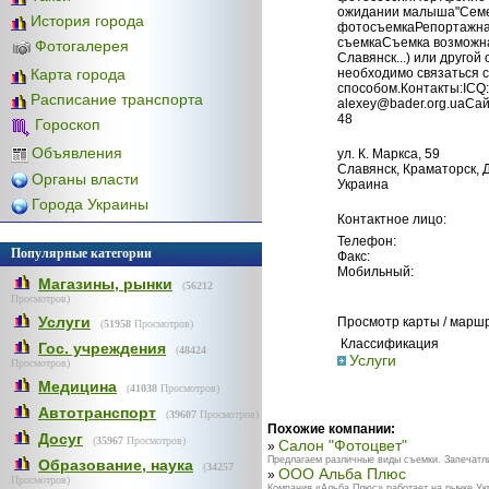
ожидании малыша"Семе
История города
фотосъемкаРепортажна
съемкаСъемка возможна 
Фотогалерея
Славянск...) или другой
Карта города
необходимо связаться 
способом.Контакты:ICQ:
Расписание транспорта
alexey@bader.org.uaСайт
48
Гороскоп
Объявления
ул. К. Маркса, 59
Славянск, Краматорск, Д
Органы власти
Украина
Города Украины
Контактное лицо:
Телефон:
Популярные категории
Факс:
Мобильный:
Магазины, рынки
(
56212
Просмотров)
Услуги
Просмотр карты / марш
(
51958
Просмотров)
Классификация
Гос. учреждения
(
48424
Услуги
Просмотров)
Медицина
(
41038
Просмотров)
Автотранспорт
(
39607
Просмотров)
Похожие компании:
Досуг
(
35967
Просмотров)
Салон "Фотоцвет"
»
Предлагаем различные виды съемки. Запечатли
Образование, наука
(
34257
ООО Альба Плюс
»
Просмотров)
Компания «Альба Плюс» работает на рынке Укр