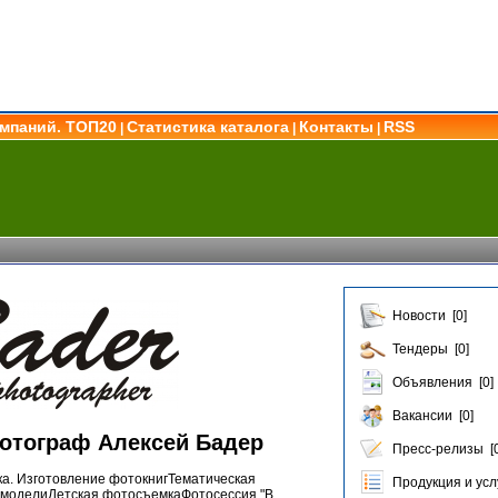
омпаний. ТОП20
Статистика каталога
Контакты
RSS
|
|
|
Новости [0]
Тендеры [0]
Объявления [0]
Вакансии [0]
отограф Алексей Бадер
Пресс-релизы [0
ка. Изготовление фотокнигТематическая
Продукция и услу
моделиДетская фотосъемкаФотосессия "В