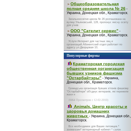
Общеобразовательная
полная средняя школа № 26
-
Украина, Донецкая обл., Краматорск.
Загальноосвітня школа № 26 розташована на
вулиці Ульяновській, 128, пропонує якісну освіту
для учнів
ООО "Сателит сервис"
-
Украина, Донецкая обл., Краматорск.
Услуги Интернет для частных лиц и
организаций.Абонентский отдел работает по
адресу ул.Дворцовая 10,
Популярные фирмы
Краматорская городская
общественная организация
бывших узников фашизма
"Остарбайтэры"
- Украина,
Донецкая обл., Краматорск.
Громадська організація бувших в'язнів фашизму
"Остарбайтери" об'єднує ветеранів, які пережили
жахи н
(
8464
Просмотров с 12-02-2010)
Animals. Центр красоты и
здоровья домашних
животных
- Украина, Донецкая обл.,
Краматорск.
Все необходимое для Ваших питомцев.*
зоомагазин* ветеринарный кабинет * салон