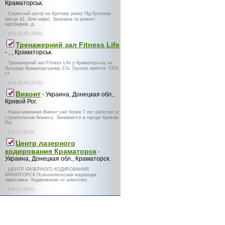
Краматорськ.
Сервісний центр на Критому ринку Під Куполом
(місце 41, біля кафе). Заправка та ремонт
картриджів, д
(0-0-28.03.2026)
Тренажерний зал Fitness Life
- , , Краматорськ.
Тренажерний зал Fitness Life у Краматорську на
бульварі Краматорському 27а. Групові заняття: TRX,
ст
(0-0-28.03.2026)
Виконт
- Украина, Донецкая обл.,
Кривой Рог.
Наша компания Виконт уже более 7 лет работает в
строительном бизнесе. Занимается в городе Кривом
Рог
(10-11-2024)
Центр лазерного
кодирования Краматорск
-
Украина, Донецкая обл., Краматорск.
ЦЕНТР ЛАЗЕРНОГО КОДИРОВАНИЯ
КРАМАТОРСК.Психологическая коррекция
зависимых. Кодирование от алкоголиз
(10-11-2024)