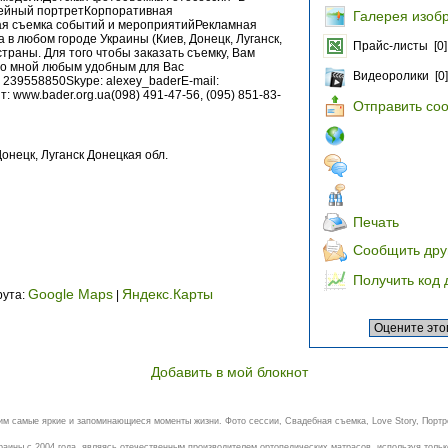
йный портретКорпоративная
Галерея изоб
я съемка событий и мероприятийРекламная
в любом городе Украины (Киев, Донецк, Луганск,
Прайс-листы [0]
 страны. Для того чтобы заказать съемку, Вам
со мной любым удобным для Вас
Видеоролики [0]
 239558850Skype: alexey_baderE-mail:
: www.bader.org.ua(098) 491-47-56, (095) 851-83-
Отправить со
онецк, Луганск Донецкая обл.
Печать
Сообщить дру
Получить код 
Google Maps
Яндекс.Карты
рута:
|
Добавить в мой блокнот
м самые яркие и запоминающиеся моменты жизни. Фото сессии, Свадебная съемка, Love Story, Портре
аины с 2004 года, являясь отечественным производителем ортопедических матрасов, используя только