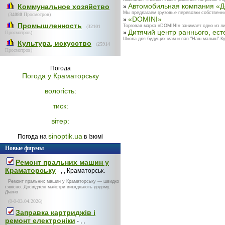
Автомобильная компания «Д
Коммунальное хозяйство
»
Мы предлагаем грузовые перевозки собственны
(
34080
Просмотров)
«DOMINI»
»
Промышленность
Торговая марка «DOMINI» занимает одно из ли
(
32101
Дитячий центр раннього, есте
»
Просмотров)
Школа для будущих мам и пап "Наш малыш".Кур
Культура, искусство
(
25914
Просмотров)
Погода
Погода у
Краматорську
вологість:
тиск:
вітер:
sinoptik.ua
Погода на
в Ізюмі
Новые фирмы
Ремонт пральних машин у
Краматорську
- , , Краматорськ.
Ремонт пральних машин у Краматорську — швидко
і якісно. Досвідчені майстри виїжджають додому.
Діагно
(0-0-03.04.2026)
Заправка картриджів і
ремонт електроніки
- , ,