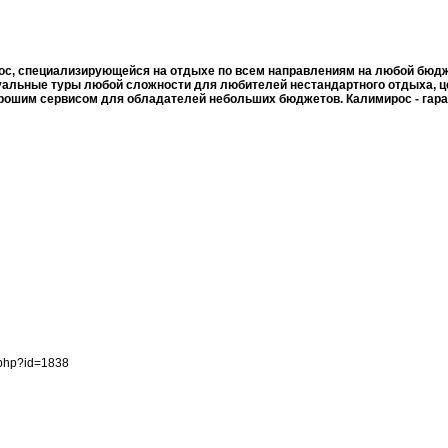
с, специализирующейся на отдыхе по всем направлениям на любой бюджет
уальные туры любой сложности для любителей нестандартного отдыха, ц
рошим сервисом для обладателей небольших бюджетов. Калимирос - гаран
.php?id=1838