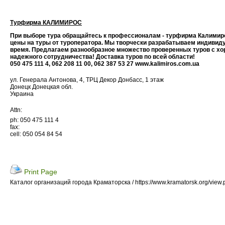
Турфирма КАЛИМИРОС
При выборе тура обращайтесь к профессионалам - турфирма Калимиро
цены на туры от туроператора. Мы творчески разрабатываем индивид
время. Предлагаем разнообразное множество проверенных туров с хо
надежного сотрудничества! Доставка туров по всей области!
050 475 111 4, 062 208 11 00, 062 387 53 27 www.kalimiros.com.ua
ул. Генерала Антонова, 4, ТРЦ Декор Донбасс, 1 этаж
Донецк Донецкая обл.
Украина
Attn:
ph: 050 475 111 4
fax:
cell: 050 054 84 54
Print Page
Каталог организаций города Краматорска / https://www.kramatorsk.org/view