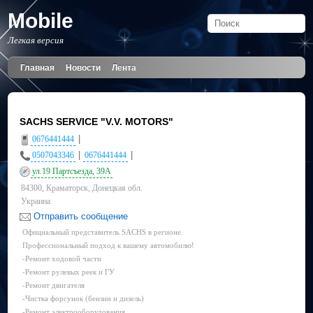
Mobile
Легкая версия
Главная
Новости
Лента
SACHS SERVICE "V.V. MOTORS"
|
0676441444
|
|
0507043346
0676441444
ул.19 Партсъезда, 39А
84300, Краматорск, Донецкая обл.
Украина
Отправить сообщение
Официальный представитель SACHS в регионе.
Профессиональный подход к вашему автомобилю!
-Ремонт ходовой части
-Ремонт рулевых реек и ГУ
-Ремонт двигателя
-Чистка форсунок (бензин и дизель)
-Ремонт электрооборудования