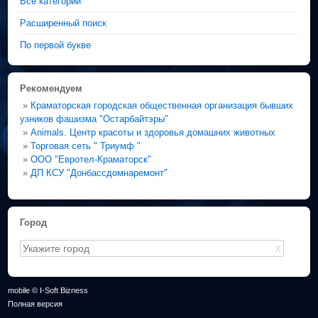
Все категории
Расширенный поиск
По первой букве
Рекомендуем
»
Краматорская городская общественная организация бывших
узников фашизма "Остарбайтэры"
»
Animals. Центр красоты и здоровья домашних животных
»
Торговая сеть " Триумф "
»
ООО "Евротел-Краматорск"
»
ДП КСУ "Донбассдомнаремонт"
Город
X
mobile © I-Soft Bizness
Полная версия