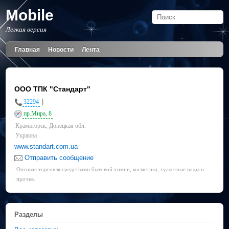
Mobile
Легкая версия
Главная
Новости
Лента
ООО ТПК "Стандарт"
|
32294
пр.Мира, 8
Краматорск, Донецкая обл.
Украина
www.standart.com.ua
Отправить сообщение
Оптовая торговля средствами бытовой химии, косметика, туалетные воды и
прочее.
Разделы