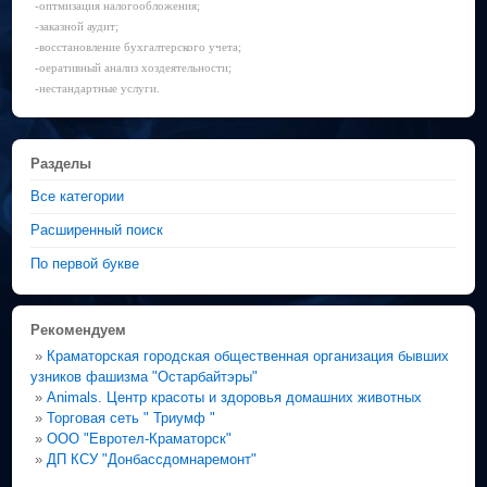
-оптмизация налогообложения;
-заказной аудит;
-восстановление бухгалтерского учета;
-оеративный анализ хоздеятельности;
-нестандартные услуги.
Разделы
Все категории
Расширенный поиск
По первой букве
Рекомендуем
»
Краматорская городская общественная организация бывших
узников фашизма "Остарбайтэры"
»
Animals. Центр красоты и здоровья домашних животных
»
Торговая сеть " Триумф "
»
ООО "Евротел-Краматорск"
»
ДП КСУ "Донбассдомнаремонт"