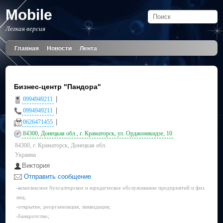
Mobile
Легкая версия
Главная
Новости
Лента
Бизнес-центр "Пандора"
|
0994949211
|
0994949211
|
0626471455
84300, Донецкая обл., г. Краматорск, ул. Орджоникидзе, 10
84300, г. Краматорск, Донецкая обл.
Украина
Виктория
Отправить сообщение
-комплексное бухгалтерское и юридическое обслуживание предприятий и физ.
лиц;
-открытие, реорганизация, ликвидация;
-банкротство;