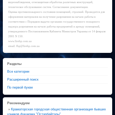
видеонаблюдения, огнезащитная обработка различных конструкций,
техническое обслуживание систем. Согласование документации.
Оценка противопожарного состояния помещений, строений. Проводится для
оформления материалов на получение разрешения на начало работы в
соответствии с Порядком выдачи органами государственного пожарного
надзора разрешения на начало работы предприятий и аренду помещений,
утвержденного Постановлением Кабинета Министров Украины от 14 февраля
2001 N 150.
www.firebp.com.ua
email: fbp@firebp.com.ua
Разделы
Все категории
Расширенный поиск
По первой букве
Рекомендуем
»
Краматорская городская общественная организация бывших
узников фашизма "Остарбайтэры"