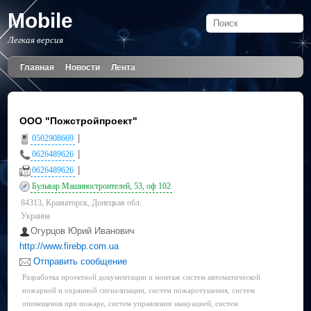
Mobile
Легкая версия
Главная
Новости
Лента
ООО "Пожстройпроект"
|
0502908669
|
0626489626
|
0626489626
Бульвар Машиностроителей, 53, оф 102
84313, Краматорск, Донецкая обл.
Украина
Огурцов Юрий Иванович
http://www.firebp.com.ua
Отправить сообщение
Разработка проектной документации и монтаж систем автоматической
пожарной и охранной сигнализации, систем пожаротушения, систем
оповещения при пожаре, систем управления эвакуацией, систем